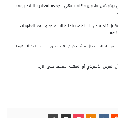
ي نيكولاس مادورو مهلة تنتهي الجمعة لمغادرة البلاد برفقة
قابل تنحيه عن السلطة، بينما طالب مادورو برفع العقوبات
حقهم.
ممنوحة له ستظل قائمة دون تغيير، في ظل تصاعد الضغوط
العرض الأميركي أو المهلة المعلنة حتى الآن.
‏Reddit
‏VKontakte
Odnoklassniki
بوكيت
مشاركة عبر البريد
طباعة