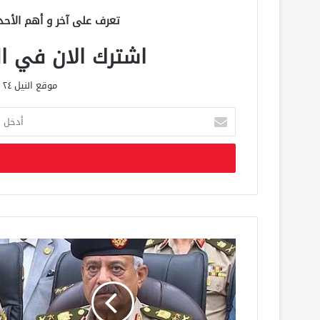
تعرف على آخر و أهم الأحد
اشترك الان في الق
موقع النيل ٢٤ الحصري علي مدار الساعة
أ
د
خ
ل
ب
ر
ي
د
ك
ا
ل
إ
ل
ك