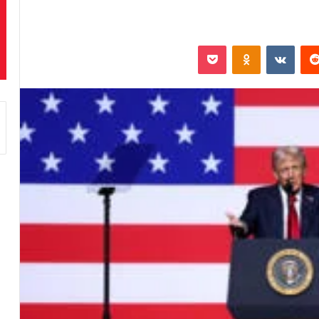
‏Reddit
‏VKontakte
Odnoklassniki
بوكيت