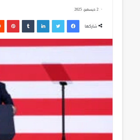
2 ديسمبر، 2025
فيسبوك
تويتر
لينكدإن
‏Tumblr
بينتيريست
شاركها