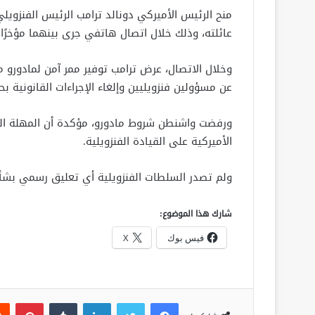
منح الرئيس الأميركي دونالد ترامب الرئيس الفنزويل
عائلته، وذلك خلال اتصال هاتفي جرى بينهما مؤخرًا.
وخلال الاتصال، عرض ترامب توفير ممر آمن لمادورو م
عن مسؤولين فنزويليين وإلغاء الإجراءات القانونية ب
ورفضت واشنطن شروط مادورو، مؤكدة أن المهلة ال
الأميركية على القيادة الفنزويلية.
ولم تصدر السلطات الفنزويلية أي تعليق رسمي بشأن 
شارك هذا الموضوع:
فيس بوك
X
فيسبوك
تويتر
لينكدإن
‏Tumblr
بينتيريست