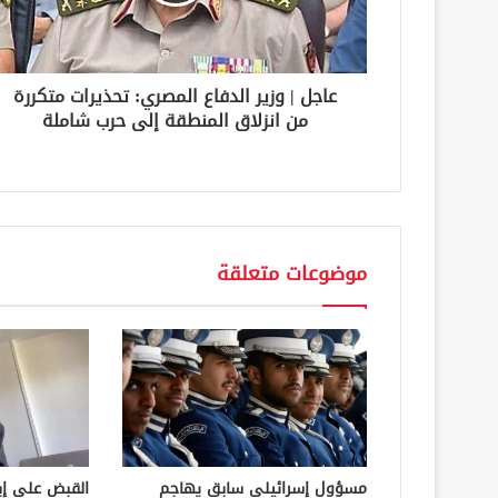
ت
ر
و
ن
عاجل | وزير الدفاع المصري: تحذيرات متكررة
ي
من انزلاق المنطقة إلى حرب شاملة
موضوعات متعلقة
مسؤول إسرائيلي سابق يهاجم
القبض على إ