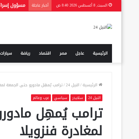
السبت, 8 أغسطس 2026 8:40 ص
أخبار عاجلة
الرئيسية
عاجل
مصر
اقتصاد
رياضة
سيارات
الرئيسية
/
النيل 24
/
ترامب يُمهِل مادورو حتى الجمعة لمغا
النيل 24
سلايدر
سياسي
عرب وعالم
ترامب يُمهِل مادور
لمغادرة فنزويلا