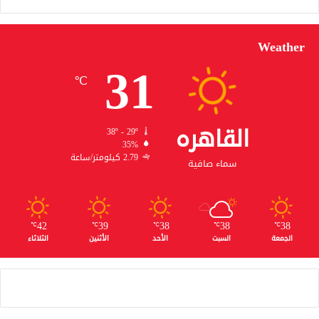
Weather
31
℃
القاهره
38º - 29º
35%
2.79 كيلومتر/ساعة
سماء صافية
42
39
38
38
38
℃
℃
℃
℃
℃
الجمعة
السبت
الأحد
الأثنين
الثلاثاء