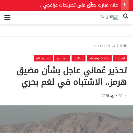
علاء مبارك يعلّق على تصريحات عراقجي بعد حادث مسيّرة دمياط مستشهدًا بمقولة لعمر بن الخطاب
بحث
الق
عن
الرئيسية
/
اقتصاد
اقتصاد
حوادث وقضايا
سلايدر
سياسي
عرب وعالم
تحذير عُماني عاجل بشأن مضيق
هرمز.. الاشتباه في لغم بحري
30 مايو، 2026