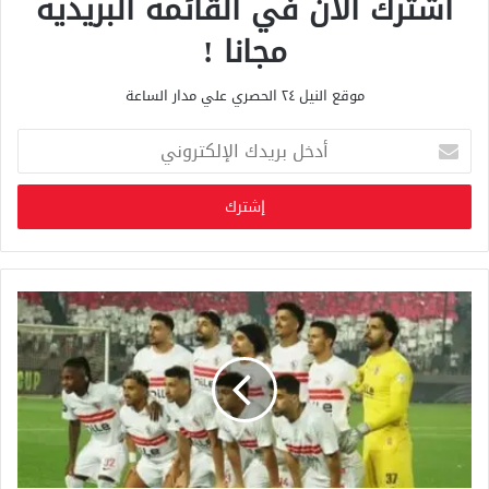
اشترك الان في القائمة البريدية
مجانا !
موقع النيل ٢٤ الحصري علي مدار الساعة
أ
د
خ
ل
ب
ر
ي
د
ك
ا
ل
إ
ل
ك
ت
ر