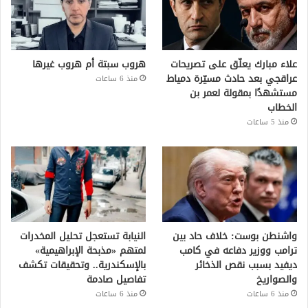
علاء مبارك يعلّق على تصريحات
هروب سبتة أم هروب غيرها
عراقجي بعد حادث مسيّرة دمياط
منذ 6 ساعات
مستشهدًا بمقولة لعمر بن
الخطاب
منذ 5 ساعات
واشنطن بوست: خلاف حاد بين
النيابة تستعجل تحليل المخدرات
ترامب ووزير دفاعه في كامب
لمتهم «مذبحة الإبراهيمية»
ديفيد بسبب نقص الذخائر
بالإسكندرية.. وتحقيقات تكشف
والصواريخ
تفاصيل صادمة
منذ 6 ساعات
منذ 6 ساعات