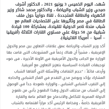
شهد، اليوم الخميس 3 يونيو 2021 ، الدكتور أشرف
صبحي وزير الشباب والرياضة ، والدكتور محمد شاكر وزير
الكهرباء والطاقة المتجددة ، لقاءً حوارياً حول ملف
الطاقة في مصر وتأثيرها على اقتصاديات العالم مع
شباب منحة ناصر الدولية للقيادة، بمشاركة 100 قيادة
شبابية من 50 دولة علي مستوي القارات الثلاثة (أفريقيا
– آسيا – أمريكا اللاتينية).
أكد وزير الشباب والرياضة عمق علاقات التعاون بين مصر والدول
الإفريقية ، مشيراً أن هناك زخماً فى المشروعات التى قامت بها
الوزارة مع الجانب والدول الأفريقية في الآونة الأخيرة ، فى ضوء
توجيهات القيادة السياسية بتعزيز التعاون مع أفريقيا.
وأردف قائلاً : “حجم الثقافات والأسئلة التي ألقاها الشباب
المشارك يؤكد ويوضح مدي التقدم في الفكر الشبابي والحاجه
إلي التقرب الشبابي الشبابي ، والوزارة طموحة جدآ في الوصول
إلي الشباب من مختلف الدول وهذا الطموح يأتي من طموح
الدولة المصرية للتكامل والاندماج مع العالم عامة والقارة
الأفريقية خاصةً ، وفخامة الرئيس أكد مراراً اهتمامه بالشباب