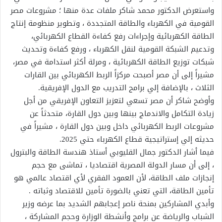
واستعرض الدكتور محمد شاكر ملفات عدة منها ؛ مشروعات مصر
القومية في الكهرباء والطاقة المتجددة ، وتطوير منظومة إنتاج
الطاقة الكهربائية وإجراءات رفع كفاءة القطاع الكهربائي،
وتدعيم الشبكة القومية لنقل الكهرباء ، ورفع كفاءة وتحديث
شبكات توزيع الطاقة الكهربائية ، ومرلة أكثر استدامة في مصر،
مشيراً إلى أن مصر أصبحت مركزاً الربط الكهربائي بين القارات
الثلاث ، بالإضافة إلي برامج التدريب مع الدول الإفريقية.
وأوضح شاكر أن مصر تسعي لتعزيز التعاون الإفريقي من أجل
زيادة التكامل والاندماج بينها وبين دول القارة، متحدثاً عن
مشروعات الربط الكهربائي داخل وبين دول القارة ، مشيراً في
حديثه إلي إستراتيجية قطاع الكهرباء حتي 2025.
فيما أشار الدكتور جمال القليوبي أستاذ هندسة الطاقة والبترول
، إلى أن مسار الدولة المصرية اقتصاديا ، تماشى مع حجم
إنجازات ملف الطاقة، لأن العمود الفقري لأي اقتصاد عالمي هو
تأمين الطاقة، التي تعني بالضورة تأمين للاقتصاد وثباته .
وأبدي المشاركين بمنحة ناصر إعجابهم الشديد بما عرضه وزير
الشباب والرياضة عن برامج وأنشطة الوزارة وحجم المشاركة ،