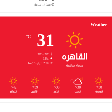
منذ 14 ساعة
Weather
31
℃
القاهره
38º - 29º
35%
2.79 كيلومتر/ساعة
سماء صافية
42
39
38
38
38
℃
℃
℃
℃
℃
الجمعة
السبت
الأحد
الأثنين
الثلاثاء