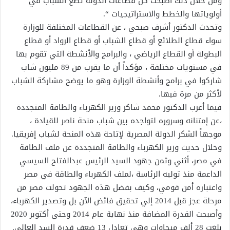
ومن خلال ذلك أصبحت كل قطاعات الدولة تضع الشباب في
أولوياتها والخطط والاستراتيجيات “.
وتحدث الدكتور أشرف صبحي ، عن القطاعات المختلفة للوزارة
سواء قطاع الطلائع أو قطاع الشباب أو قطاع الرواد أو قطاع
البطولة أو القطاع الرياضي ، والبرامج والأنشطة التي تقوم بها
في مستويات مختلفة ، مؤكداً أن ما يقرب من 89 مليون شاب
شاركوا في برامج وأنشطة الوزارة وهو ما يوضح مشاركة الشباب
لأكثر من مرة فيها.
فيما أعرب الدكتور محمد شاكر وزير الكهرباء والطاقة المتجددة
،عن إمتنانه وسروره لتواجده بين شباب منحة ناصر للقيادة ،
موجهاً الشكر الدولة المصرية لإتاحة هذه المنحة لشباب إفريقيا.
وخلال حديث وزير الكهرباء والطاقة المتجددة عن ملف الطاقة
في مصر، أثني وثمن جهود السيد الرئيس عبدالفتاح السيسي
الداعمة منذ توليه الرئاسة ،لملف الكهرباء والطاقة في مصر
واعتباره أمن قومي، وكيف بفضل هذه الجهود تحولت مصر من
مرحلة عجز قبل 2014 إلي تحقيق فائض الآن بل وتصدير الكهرباء،
وأصبحت القدرة المضافة منذ نهاية عام 2014 وحتي أكتوبر 2020
بلغت 28 ألف ميجاوات وهي تعادل 13 ضعف قدرة السد العالي.