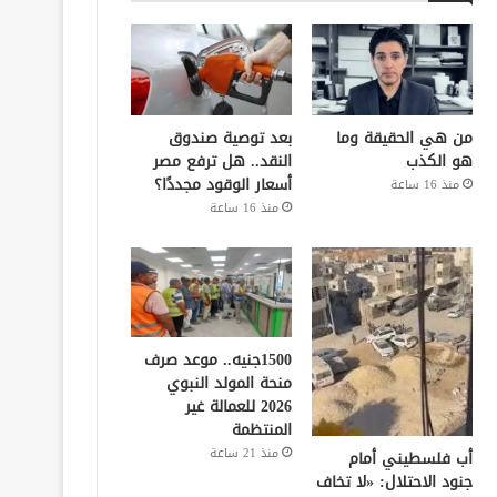
من هي الحقيقة وما
بعد توصية صندوق
هو الكذب
النقد.. هل ترفع مصر
أسعار الوقود مجددًا؟
منذ 16 ساعة
منذ 16 ساعة
1500جنيه.. موعد صرف
منحة المولد النبوي
2026 للعمالة غير
المنتظمة
منذ 21 ساعة
أب فلسطيني أمام
جنود الاحتلال: «لا تخاف