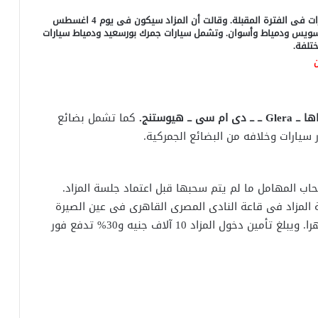
أعلنت هيئة الخدمات الحكومية فى مصر عن مزاد جديد للسيارات فى الفترة المقبلة. وقالت أن المزاد سيكون فى يوم 4 اغسطس
السويس ودمياط وأسوان. وتشمل سيارات جمرك بورسعيد ودمياط سيارات
تلفة.
ن
هيوستنج.
كما تشمل بضائع
يارات وخلافه من البضائع الجمركية.
ب المهامل ما لم يتم سحبها قبل اعتماد جلسة المزاد.
جنيه. كما تقام جلسة المزاد فى قاعة النادى المصرى القاهرى فى عين الصيرة
بجوار حديقة الفسطاط بمصر القديمة الساعة 12 ظهرا. ويبلغ تأمين دخول المزاد 10 آلاف جنيه و30% تدفع فور