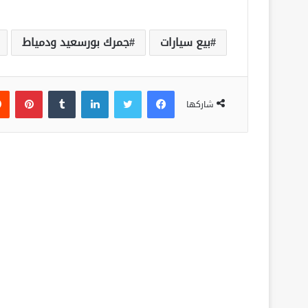
بيع سيارات
جمرك بورسعيد ودمياط
فيسبوك
تويتر
لينكدإن
‏Tumblr
بينتيريست
شاركها