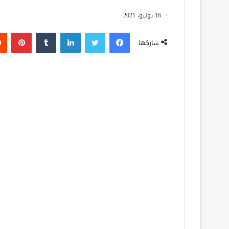
16 يوليو، 2021
فيسبوك
تويتر
لينكدإن
‏Tumblr
بينتيريست
شاركها