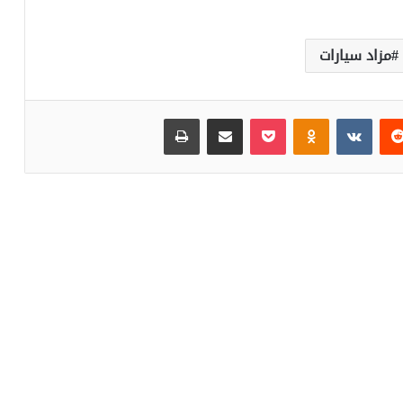
مزاد سيارات
‏Reddit
‏VKontakte
Odnoklassniki
بوكيت
مشاركة عبر البريد
طباعة