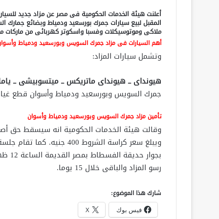
المقبل لبيع سيارات جمرك بورسعيد ودمياط وبضائع جمارك 
ملاكى وموتوسيكلات وفسبا واسكوتر كهربائى من ماركات مخ
أهم السيارات فى مزاد جمرك السويس وبورسعيد ودمياط وأسوا
وتشمل سيارات المزاد:
هيونداى ــ هيونداى ماتريكس ــ ميتسوبيشى ــ ياماها ــ Glera ــ ــ دى ام سى ــ 
جمرك السويس وبورسعيد ودمياط وأسوان قطع غيار س
تأمين مزاد جمرك السويس وبورسعيد ودمياط وأسوان
وقالت هيئة الخدمات الحكومية انه سيسقط حق أصحا
ويبلغ سعر كراسة الشروط 400 
رسو المزاد والباقى خلال 15 يوما.
شارك هذا الموضوع:
فيس بوك
X