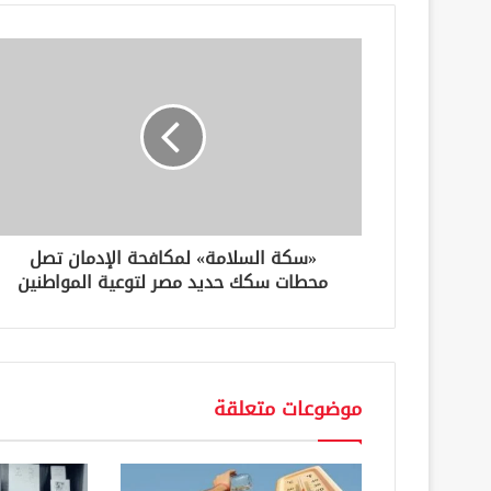
د
ك
ا
ل
إ
ل
ك
ت
ر
و
ن
«سكة السلامة» لمكافحة الإدمان تصل
ي
محطات سكك حديد مصر لتوعية المواطنين
موضوعات متعلقة