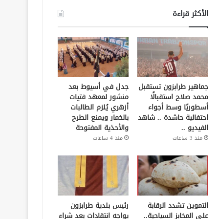
الأكثر قراءة
جماهير طرابزون تستقبل
جدل في أسيوط بعد
محمد صلاح استقبالًا
منشور لمعهد فتيات
أسطوريًا وسط أجواء
أزهري يُلزم الطالبات
احتفالية حاشدة .. شاهد
بالخمار ويمنع الطرح
الفيديو ..
والأحذية المفتوحة
منذ 3 ساعات
منذ 4 ساعات
التموين تشدد الرقابة
رئيس بلدية طرابزون
على المخابز السياحية..
يواجه انتقادات بعد شراء