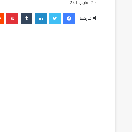
17 مارس، 2021
فيسبوك
تويتر
لينكدإن
‏Tumblr
بينتيريست
شاركها