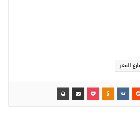
رع المعز
‏Reddit
‏VKontakte
Odnoklassniki
بوكيت
مشاركة عبر البريد
طباعة