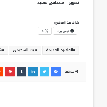
تصوير – مصطفى سعيد
شارك هذا الموضوع:
فيس بوك
X
القاهرة القديمة
بيت السحيمى
شا
فيسبوك
تويتر
لينكدإن
‏Tumblr
بينتيريست
شاركها