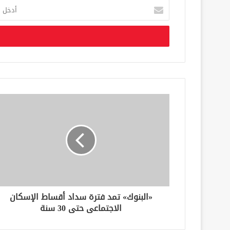
أ
د
خ
ل
ب
ر
ي
د
ك
ا
ل
إ
ل
ك
ت
ر
و
ن
«البنوك» تمد فترة سداد أقساط الإسكان
ي
الاجتماعى حتى 30 سنة