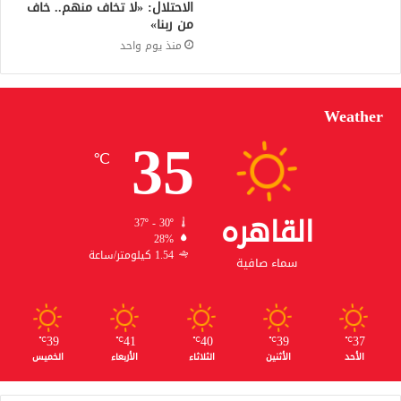
الاحتلال: «لا تخاف منهم.. خاف
من ربنا»
منذ يوم واحد
Weather
35
℃
القاهره
37º - 30º
28%
1.54 كيلومتر/ساعة
سماء صافية
39
41
40
39
37
℃
℃
℃
℃
℃
الأحد
الأثنين
الثلاثاء
الأربعاء
الخميس