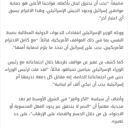
مضيفاً: “يجب أن يحترق لبنان بأكمله، فواجبنا الأعلى هو حماية
مواطني إسرائيل وجنود الجيش الإسرائيلي، وهذا الالتزام يسبق
أي اعتبار آخر”.
ووجّه الوزير الإسرائيلي انتقادات للدعوات الدولية المطالبة بضبط
النفس، بما في ذلك المواقف الأمريكية، قائلاً: “مع كامل الاحترام
للأمريكيين، يجب على إسرائيل أن تتخذ ما يلزم لحماية أمنها”.
كما كشف بن غفير عن مواقف طرحها خلال اجتماعاته مع رئيس
الوزراء الإسرائيلي بنيامين نتنياهو، قائلاً: “لقد قلت لرئيس الوزراء،
حتى في اجتماعاتنا الخاصة، إنه مقابل كل دمعة تذرفها أم
إسرائيلية يجب أن تبكي ألف أم لبنانية”.
وأضاف أن سياسة “الكر والفر” في الشرق الأوسط لم تعد
مجدية، معتبراً أن “النصر لا يتحقق عبر ردود الفعل المحسوبة أو
الاحتواء، بل من خلال الحسم والقضاء على الإرهاب”، على حد
تعبيره.