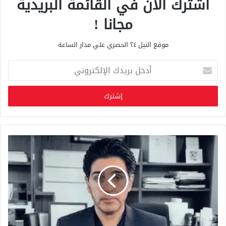
اشترك الان في القائمة البريدية
مجانا !
موقع النيل ٢٤ الحصري علي مدار الساعة
أ
د
خ
ل
ب
ر
ي
د
ك
ا
ل
إ
ل
ك
ت
ر