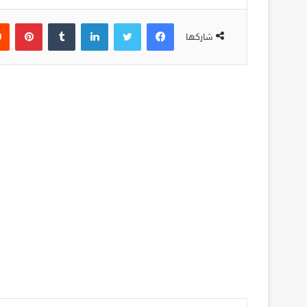
فيسبوك
تويتر
لينكدإن
‏Tumblr
بينتيريست
شاركها