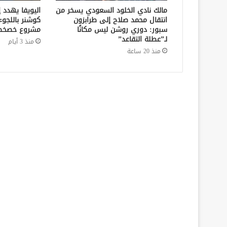
مالك نادي الخلود السعودي يسخر من
اليويفا يهدد 
انتقال محمد صلاح إلى طرابزون
كوشنر باللجوء
سبور: دوري روشن ليس مكانًا
مشروع خصخصة
لـ”عطلة التقاعد”
منذ 3 أيام
منذ 20 ساعة