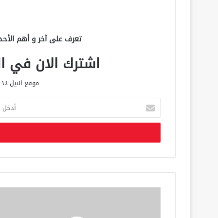
تعرف على آخر و أهم الأحد
اشترك الان في الق
موقع النيل ٢٤ الحصري علي مدار الساعة
أ
د
خ
ل
ب
ر
ي
د
ك
ا
ل
إ