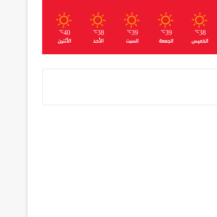
40
38
39
39
38
℃
℃
℃
℃
℃
الخميس
الجمعة
السبت
الأحد
الأثنين