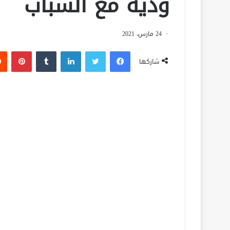
ودية مع الشباب
24 مارس، 2021
فيسبوك
تويتر
لينكدإن
‏Tumblr
بينتيريست
شاركها