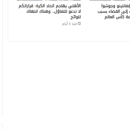
إنفانتينو وجوشوا
الأهلي يهاجم اتحاد الكرة: قراراتكم
 إلى القضاء بسبب
لا تدعو للتفاؤل.. وهناك انتهاك
 كأس العالم
للوائح
منذ 4 أيام