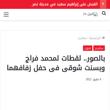
القبض على إبراهيم سعيد في مدينة نصر لتنفيذ حكمين قضائيين بـ460 ألف جنيه في قضايا نفقة
بحث
الق
عن
الرئيسية
/
سلايدر
سلايدر
فنون
بالصور.. لقطات لمحمد فراج
وبسنت شوقى فى حفل زفافهما
6 مايو، 2022