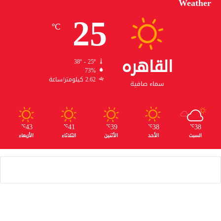
Weather
25
℃
القاهره
38º - 25º
73%
2.62 كيلومتر/ساعة
سماء صافية
43
41
39
38
38
℃
℃
℃
℃
℃
السبت
الأحد
الأثنين
الثلاثاء
الأربعاء