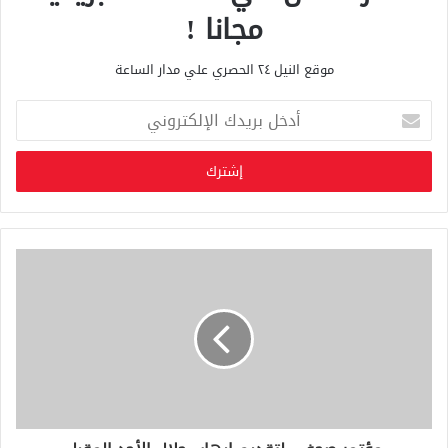
مجانا !
موقع النيل ٢٤ الحصري علي مدار الساعة
أ
د
خ
ل
ب
ر
ي
د
ك
ا
ل
إ
ل
ك
ت
ر
و