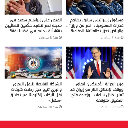
مسؤول إسرائيلي سابق يهاجم
القبض على إبراهيم سعيد في
قدرات السعودية: “نمر من ورق”..
مدينة نصر لتنفيذ حكمين قضائيين
والرياض تعزز تحالفاتها الدفاعية
بـ460 ألف جنيه في قضايا نفقة
منذ 8 ساعات
منذ 8 ساعات
وزير الخزانة الأمريكي: اتفاق
الشركة القابضة للنقل البحري
ووقف لإطلاق النار مع إيران قد
والبري تتيح حجز رحلات شركات
يُعلن خلال ساعات.. وإعادة فتح
نقل الركاب إلكترونيًا عبر تطبيق
المضيق متوقعة
«سهل»
منذ 9 ساعات
منذ 10 ساعات