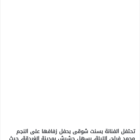
تحتفل الفنانة بسنت شوقى بحفل زفافها على النجم
محمد فراج، الليلة، بسهل حشيش بمدينة الغردقة، حيث