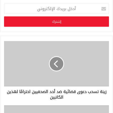
أ
د
خ
ل
ب
ر
ي
د
ك
ا
ل
إ
ل
ك
ت
ر
و
زينة تسحب دعوى قضائية ضد أحد الصحفيين احترامًا لهذين
ن
الكاتبين
ي