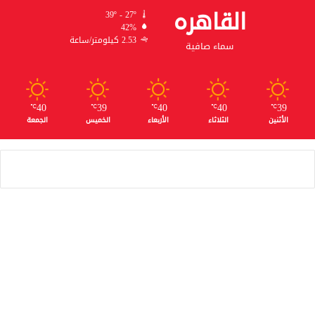
القاهره
39º - 27º
42%
2.53 كيلومتر/ساعة
سماء صافية
40
39
40
40
39
℃
℃
℃
℃
℃
الأثنين
الثلاثاء
الأربعاء
الخميس
الجمعة