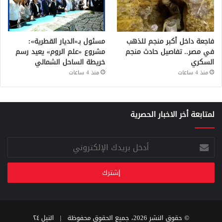
فاجعة داخل أكبر منجم للذهب
مسئول بـ«الديار القطرية»:
في مصر.. تفاصيل حادث منجم
مشروع «علم الروم» يعيد رسم
السكري
خريطة الساحل الشمالي
منذ 4 ساعات
منذ 4 ساعات
لمتابعة أخر الاخبار الحصرية
أدخل
بريدك
الإلكتروني
© حقوق النشر 2026، جميع الحقوق محفوظة |
النيل ٢٤