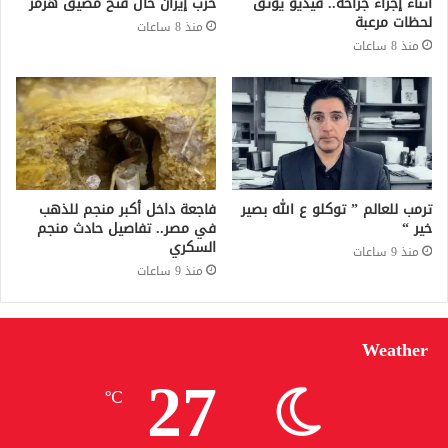
أثناء إجراء جراحة.. فيديو يوثق
حرب إيران حال فتح مضيق هرمز
لحظات مرعبة
منذ 8 ساعات
منذ 8 ساعات
ترمب للعالم ” توكلو ع الله بصير
فاجعة داخل أكبر منجم للذهب
خير “
في مصر.. تفاصيل حادث منجم
السكري
منذ 9 ساعات
منذ 9 ساعات
Weather
27
℃