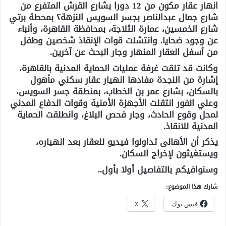
انهار عقار مكون من 12 دورا بشارع القرش المتفرع من
شارع جمال عبدالناصر بجسر السويس النزهة٢ بمحطة برتي
شارع الخمسين، عمارة الثلاجة، بمحافظة القاهرة، وأنباء
عن وجود ضحايا. وانتشلت قوات الإنقاذ شخصين وطفل
من أسفل العقار المنهار وجار البحث عن آخرين.
وكانت قد تلقت غرفة عمليات الحماية المدنية بالقاهرة،
إشارة من النجدة مفادها انهيار عقار سكني مأهول
بالسكان، بشارع عمر بن الخطاب، بمنطقة جسر السويس،
وعلي الفور انتقلت الأجهزة الأمنية وقوات الدفاع المدني
لمحل وقوع الحادث، وجار فحص البلاغ، وانطلقت الحماية
المدنية للانقاذ.
يذكر أن الأهالى تداولوا فيديو للعقار بعد انهياره،
ويستغيثون لإخراج السكان.
وسنوافيكم بالتفاصيل أولا بأول..
شارك هذا الموضوع:
فيس بوك
X