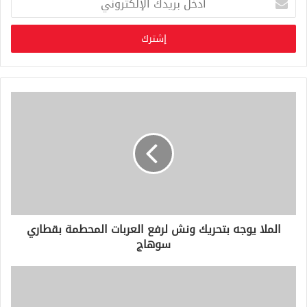
د
خ
ل
ب
ر
ي
د
ك
ا
ل
إ
ل
ك
ت
ر
و
الملا يوجه بتحريك ونش لرفع العربات المحطمة بقطاري
ن
سوهاج
ي