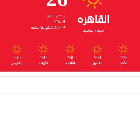
القاهره
38º - 26º
69%
2.48 كيلومتر/ساعة
سماء صافية
40
42
40
39
38
℃
℃
℃
℃
℃
الأحد
الأثنين
الثلاثاء
الأربعاء
الخميس