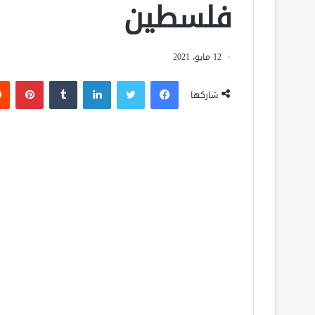
فلسطين
12 مايو، 2021
فيسبوك
تويتر
لينكدإن
‏Tumblr
بينتيريست
شاركها