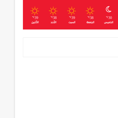
39
38
39
38
30
℃
℃
℃
℃
℃
الخميس
الجمعة
السبت
الأحد
الأثنين