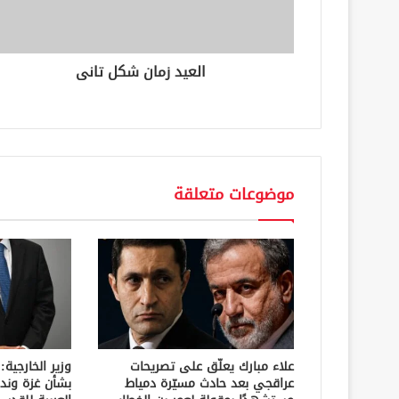
ت
ر
و
ن
العيد زمان شكل تانى
ي
موضوعات متعلقة
علاء مبارك يعلّق على تصريحات
وزير الخارجية:
عراقجي بعد حادث مسيّرة دمياط
بشأن غزة وند