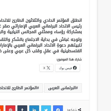
انطلق المؤتمر الحادي والثلاثون الطارئ للاتحاد 
رئيس الاتحاد البرلماني العربي الإماراتي ص
بمشاركة رؤساء وممثلي المجالس النيابية والبرل
وتوجه غباش في بداية الاجتماع بالشكرِ والتقدير
تلبيتهم دعوةِ الاتحاد البرلماني العربي بالإمارا
الفلسطينية في عقلِ وقلب كل عربي وعلى ضر
شارك هذا الموضوع:
فيس بوك
X
البرلمانى العربى
المؤتمر الطارئ للاتحاد
فيسبوك
تويتر
لينكدإن
‏Tumblr
بينتيريست
شاركها