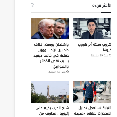
الأكثر قراءة
هروب سبتة أم هروب
واشنطن بوست: خلاف
غيرها
حاد بين ترامب ووزير
دفاعه في كامب ديفيد
منذ 19 دقيقة
بسبب نقص الذخائر
والصواريخ
منذ 57 دقيقة
النيابة تستعجل تحليل
شبح الحرب يخيم على
المخدرات لمتهم «مذبحة
إثيوبيا.. مخاوف من