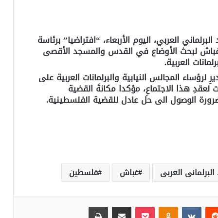
البرلماني العربي، اليوم الأربعاء، “افتراضيا” برئاسة
قر غباش لبحث الأوضاع في القدس والمسجد الأقصى
مانات العربية.
ِ لرؤساء المجالس النيابية والبرلمانات العربية على
ت لعقدِ هذا الاجتماعِ، مؤكدا مكانةَ القضية
ورة الوصول الى حل عادل للقضية الفلسطينية.
 البرلمانى العربى
غباش
فلسطين
‏Reddit
‏VKontakte
Odnoklassniki
بوكيت
مشاركة عبر البريد
طباعة