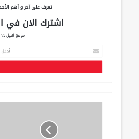
تعرف على آخر و أهم الأحد
اشترك الان في الق
موقع النيل ٢٤ الحصري علي مدار الساعة
أ
د
خ
ل
ب
ر
ي
د
ك
ا
ل
إ
ل
ك