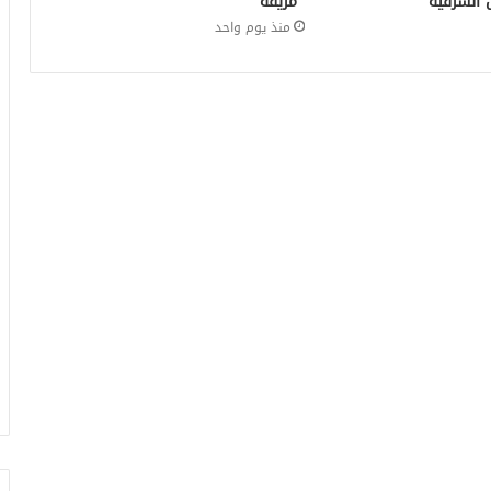
 الشرقية
“مزيفة”
منذ يوم واحد