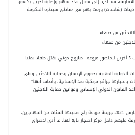
لأفارقة، مما أدى إلى مقتل عدد منهم وإصابة آخرين بكسور،
دينات (شاحنات) ورمت بهم في مناطق سيطرة الحكومة
لاجئين من صنعاء
اليمن
صور مروعة.. صاروخ حوثي يقتل طفلا يمنيا
ات الدولية المعنية بحقوق الإنسان وحماية اللاجئين وعلى
ت باعتبارها جرائم مرتكبة ضد الإنسانية، وأضاف أنها”
د القانون الدولي الإنساني وقوانين حماية اللاجئين
وشهدت صنعاء الخاضعة لسيطرة الميليشيا في 7 مارس 2021 جريمة مروعة راح ضحيتها المئات من المهاجرين،
قة عليهم داخل مركز احتجاز تابع لها، ما أدى لاحتراق