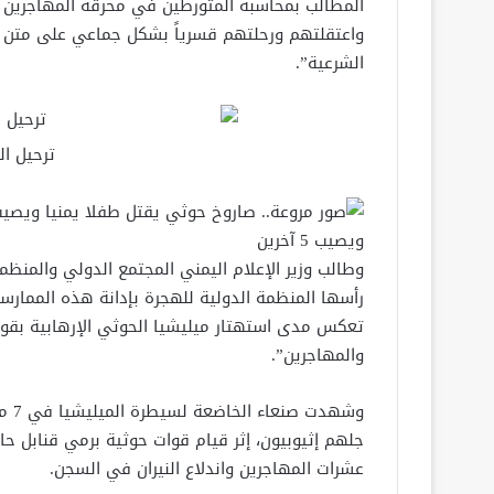
المطالب بمحاسبة المتورطين في محرقة المهاجرين ا
واعتقلتهم ورحلتهم قسرياً بشكل جماعي على متن 
الشرعية”.
ترحيل ال
ويصيب 5 آخرين
وطالب وزير الإعلام اليمني المجتمع الدولي والمنظم
رأسها المنظمة الدولية للهجرة بإدانة هذه الممارسا
تعكس مدى استهتار ميليشيا الحوثي الإرهابية بقواع
والمهاجرين”.
جلهم إثيوبيون، إثر قيام قوات حوثية برمي قنابل حار
عشرات المهاجرين واندلاع النيران في السجن.