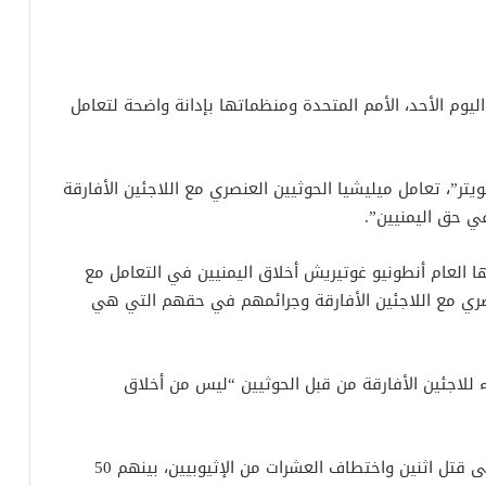
يوم الأحد، الأمم المتحدة ومنظماتها بإدانة واضحة لتعامل
ر”، تعامل ميليشيا الحوثيين العنصري مع اللاجئين الأفارقة
ي حق اليمنيين”.
ا العام أنطونيو غوتيريش أخلاق اليمنيين في التعامل مع
عنصري مع اللاجئين الأفارقة وجرائمهم في حقهم التي هي
للاجئين الأفارقة من قبل الحوثيين “ليس من أخلاق
وأقدمت ميليشيا الحوثي الانقلابية، أمس السبت، على قتل اثنين واختطاف العشرات من الإثيوبيين، بينهم 50