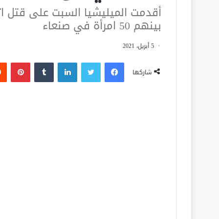
أقدمت الميليشيا السبت على قتل اث
بينهم 50 امرأة في صنعاء
5 أبريل، 2021
فيسبوك
تويتر
لينكدإن
‏Tumblr
بينتيريست
شاركها