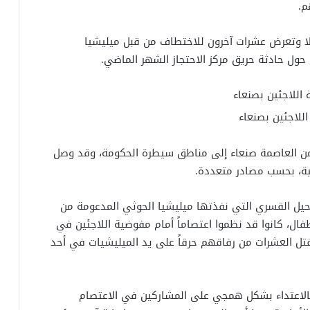
م.
تلا وتعرض عشرات آخرون للاختطاف من قبل ميليشيا
حول حادثة حريق مركز الاحتجاز الشهر الماضي.
للاجئين بصنعاء
ي نحو 340 مهاجراً افريقياً من العاصمة صنعاء إلى مناطق سيطرة الحكومة، وقد وصل
ة، بحسب مصادر متعددة.
لترحيل القسري التي نفذتها ميليشيا الحوثي المدعومة من
طفال، كانوا قد نظموا اعتصاماً أمام مفوضية اللاجئين في
تل العشرات من رفاقهم حرقاً على يد الميليشيات في أحد
“بالاعتداء بشكل همجي على المشاركين في الاعتصام