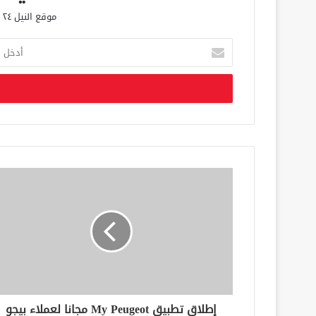
موقع النيل ٢٤ الحصري علي مدار الساعة
أ
د
خ
ل
ب
ر
ي
د
ك
ا
ل
إ
ل
ك
ت
ر
و
ن
إطلاق تطبيق My Peugeot مجانا لعملاء بيجو
ي