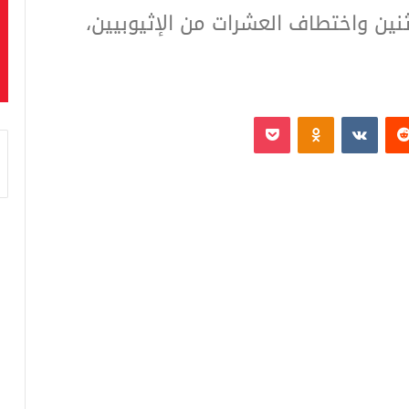
نين واختطاف العشرات من الإثيوبيين،
‏Reddit
‏VKontakte
Odnoklassniki
بوكيت