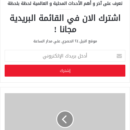
تعرف على آخر و أهم الأحداث المحلية و العالمية لحظة بلحظة
اشترك الان في القائمة البريدية
مجانا !
موقع النيل ٢٤ الحصري علي مدار الساعة
أ
د
خ
ل
ب
ر
ي
د
ك
ا
ل
إ
ل