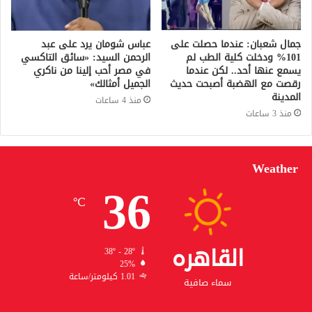
جمال شعبان: عندما حصلت على
عباس شومان يرد على عبد
101% ودخلت كلية الطب لم
الرحمن السيد: «سائق التاكسي
يسمع عنها أحد.. لكن عندما
في مصر أحب إلينا من ناكري
رقصت مع الهضبة أصبحت حديث
الجميل أمثالك»
المدينة
منذ 4 ساعات
منذ 3 ساعات
Weather
36
℃
القاهره
38º - 28º
25%
1.01 كيلومتر/ساعة
سماء صافية