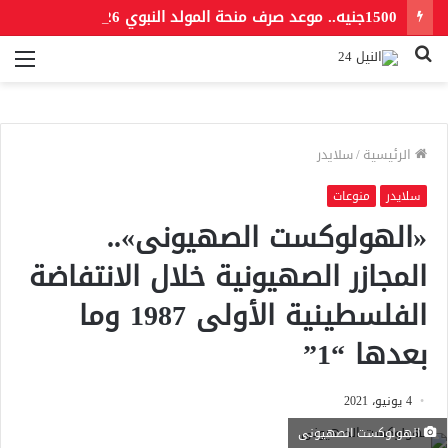
1500جنيه.. موعد صرف منحة المولد النبوي 2026 للعمالة غير المنتظمة
بحث
الق
عن
الرئيسية
/
سلايدر
سلايدر
منوعات
«الهولوكست الصهيونى»..
المجازر الصهيونية خلال الانتفاضة
الفلسطينية الأولى 1987 وما
بعدها “1”
4 يونيو، 2021
الهولوكست الصهيونى