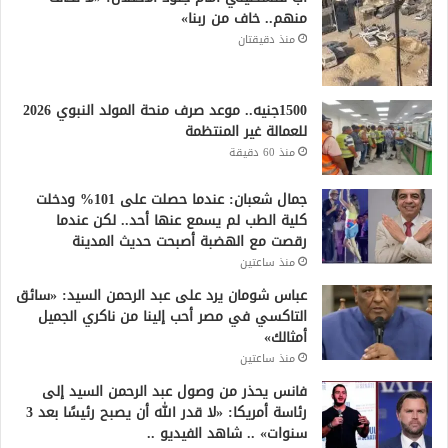
منهم.. خاف من ربنا»
منذ دقيقتان
1500جنيه.. موعد صرف منحة المولد النبوي 2026
للعمالة غير المنتظمة
منذ 60 دقيقة
جمال شعبان: عندما حصلت على 101% ودخلت
كلية الطب لم يسمع عنها أحد.. لكن عندما
رقصت مع الهضبة أصبحت حديث المدينة
منذ ساعتين
عباس شومان يرد على عبد الرحمن السيد: «سائق
التاكسي في مصر أحب إلينا من ناكري الجميل
أمثالك»
منذ ساعتين
فانس يحذر من وصول عبد الرحمن السيد إلى
رئاسة أمريكا: «لا قدر الله أن يصبح رئيسًا بعد 3
سنوات» .. شاهد الفيديو ..