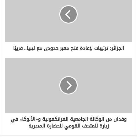
ا
ل
إ
ل
ك
ت
ر
و
الجزائر: ترتيبات لإعادة فتح معبر حدودى مع ليبيا.. قريبًا
ن
ي
وفدان من الوكالة الجامعية الفرانكفونية و«الأنوكا» في
زيارة للمتحف القومي للحضارة المصرية