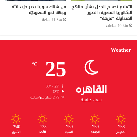
التعليم تحسم الجدل بشأن مناهج
من شبّاك سوريا يدير حزب الله
البكالوريا المصرية: الصور
وجهه نحو السعوديّة
المتداولة “مزيفة”
منذ 11 ساعة
منذ 10 ساعات
Weather
25
℃
القاهره
38º - 25º
73%
2.79 كيلومتر/ساعة
سماء صافية
40
38
39
39
38
℃
℃
℃
℃
℃
الخميس
الجمعة
السبت
الأحد
الأثنين