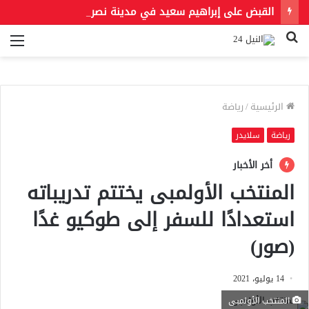
القبض على إبراهيم سعيد في مدينة نصر لتنفيذ حكمين قضائيين بـ460 ألف جنيه في قضايا نفقة
بحث
الق
عن
الرئيسية
/
رياضة
رياضة
سلايدر
أخر الأخبار
المنتخب الأولمبى يختتم تدريباته
استعدادًا للسفر إلى طوكيو غدًا
(صور)
14 يوليو، 2021
المنتخب الأولمبى