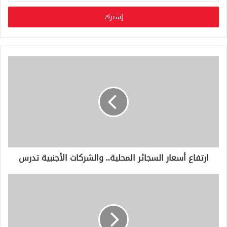
خ
ل
ب
ر
ي
د
ك
ا
ل
إ
ل
ك
ت
ر
و
ارتفاع أسعار السجائر المحلية.. والشركات الأجنبية تدرس
ن
ي