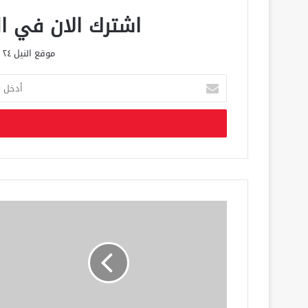
اشترك الان في الق
موقع النيل ٢٤ الحصري علي مدار الساعة
أ
د
خ
ل
ب
ر
ي
د
ك
ا
ل
إ
ل
ك
ت
ر