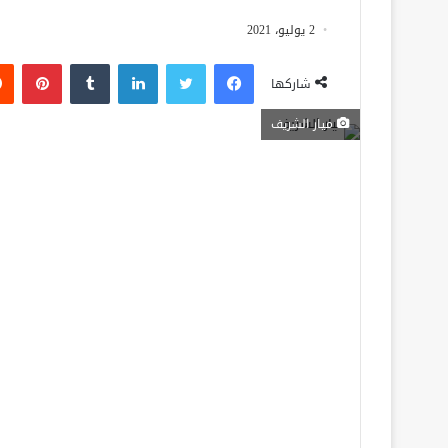
2 يوليو، 2021
فيسبوك
تويتر
لينكدإن
‏Tumblr
بينتيريست
شاركها
ميار الشريف