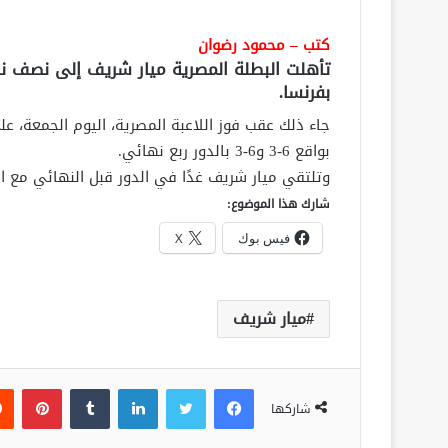
كتب – محمود رضوان
تأهلت البطلة المصرية ميار شريف إلى نصف نها
بفرنسا.
جاء ذلك عقب فوز اللاعبة المصرية، اليوم الجمعة، ع
بواقع 6-3 و6-3 بالدور ربع نهائي.
وتلتقي ميار شريف غدًا في الدور قبل النهائي مع ال
شارك هذا الموضوع:
فيس بوك
X
ميار شريف
فيسبوك
تويتر
لينكدإن
‏Tumblr
بينتيريست
شاركها