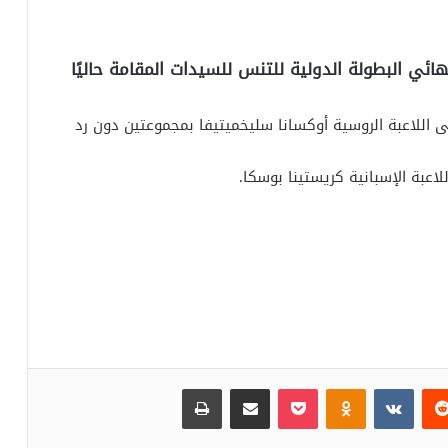
ئي البطولة الدولية للتنس للسيدات المقامة حاليًا
لى اللاعبة الروسية أوكسانا سليخميتيفا بمجموعتين دون رد
لاعبة الإسبانية كريستينا بوسكا.
‏Reddit
‏VKontakte
Odnoklassniki
بوكيت
مشاركة عبر البريد
طباعة