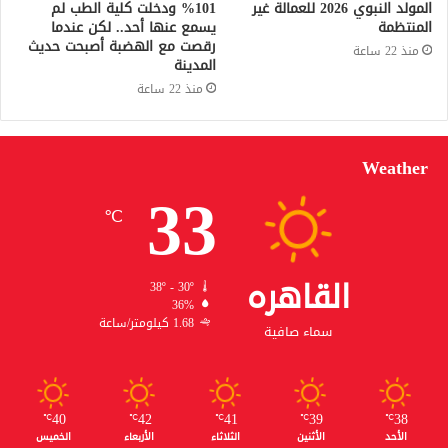
المولد النبوي 2026 للعمالة غير
101% ودخلت كلية الطب لم
المنتظمة
يسمع عنها أحد.. لكن عندما
رقصت مع الهضبة أصبحت حديث
منذ 22 ساعة
المدينة
منذ 22 ساعة
Weather
33
℃
القاهره
38º - 30º
36%
1.68 كيلومتر/ساعة
سماء صافية
40
42
41
39
38
℃
℃
℃
℃
℃
الأحد
الأثنين
الثلاثاء
الأربعاء
الخميس