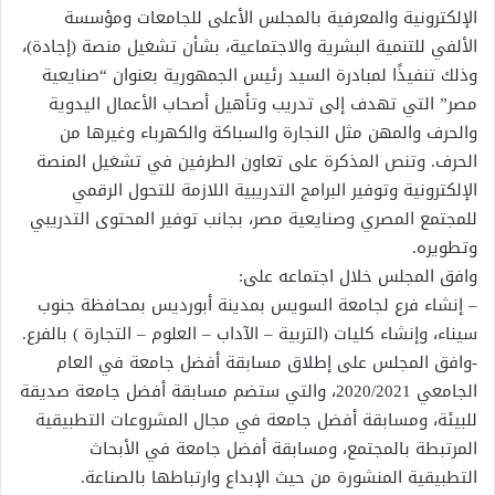
الإلكترونية والمعرفية بالمجلس الأعلى للجامعات ومؤسسة
الألفي للتنمية البشرية والاجتماعية، بشأن تشغيل منصة (إجادة)،
وذلك تنفيذًا لمبادرة السيد رئيس الجمهورية بعنوان “صنايعية
مصر” التي تهدف إلى تدريب وتأهيل أصحاب الأعمال اليدوية
والحرف والمهن مثل النجارة والسباكة والكهرباء وغيرها من
الحرف. وتنص المذكرة على تعاون الطرفين في تشغيل المنصة
الإلكترونية وتوفير البرامج التدريبية اللازمة للتحول الرقمي
للمجتمع المصري وصنايعية مصر، بجانب توفير المحتوى التدريبي
وتطويره.
وافق المجلس خلال اجتماعه على:
– إنشاء فرع لجامعة السويس بمدينة أبورديس بمحافظة جنوب
سيناء، وإنشاء كليات (التربية – الآداب – العلوم – التجارة ) بالفرع.
-وافق المجلس على إطلاق مسابقة أفضل جامعة في العام
الجامعي 2020/2021، والتي ستضم مسابقة أفضل جامعة صديقة
للبيئة، ومسابقة أفضل جامعة في مجال المشروعات التطبيقية
المرتبطة بالمجتمع، ومسابقة أفضل جامعة في الأبحاث
التطبيقية المنشورة من حيث الإبداع وارتباطها بالصناعة.