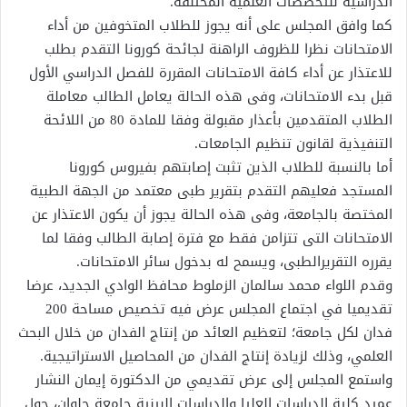
الدراسية للتخصصات العلمية المختلفة.
كما وافق المجلس على أنه يجوز للطلاب المتخوفين من أداء
الامتحانات نظرا للظروف الراهنة لجائحة كورونا التقدم بطلب
للاعتذار عن أداء كافة الامتحانات المقررة للفصل الدراسي الأول
قبل بدء الامتحانات، وفى هذه الحالة يعامل الطالب معاملة
الطلاب المتقدمين بأعذار مقبولة وفقا للمادة 80 من اللائحة
التنفيذية لقانون تنظيم الجامعات.
أما بالنسبة للطلاب الذين تثبت إصابتهم بفيروس كورونا
المستجد فعليهم التقدم بتقرير طبى معتمد من الجهة الطبية
المختصة بالجامعة، وفى هذه الحالة يجوز أن يكون الاعتذار عن
الامتحانات التى تتزامن فقط مع فترة إصابة الطالب وفقا لما
يقرره التقريرالطبى، ويسمح له بدخول سائر الامتحانات.
وقدم اللواء محمد سالمان الزملوط محافظ الوادي الجديد، عرضا
تقديميا في اجتماع المجلس عرض فيه تخصيص مساحة 200
فدان لكل جامعة؛ لتعظيم العائد من إنتاج الفدان من خلال البحث
العلمي، وذلك لزيادة إنتاج الفدان من المحاصيل الاستراتيجية.
واستمع المجلس إلى عرض تقديمي من الدكتورة إيمان النشار
عميد كلية الدراسات العليا والدراسات البينية جامعة حلوان، حول