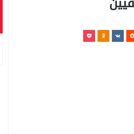
فيين
‏Reddit
‏VKontakte
Odnoklassniki
بوكيت