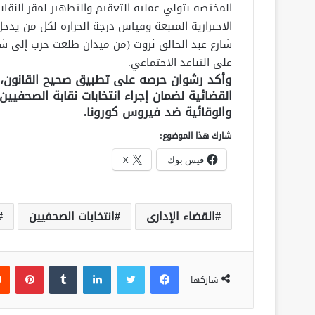
المختصة بتولي عملية التعقيم والتطهير لمقر النقابة 
الاحترازية المتبعة وقياس درجة الحرارة لكل من يدخل 
شارع عبد الخالق ثروت (من ميدان طلعت حرب إلى شارع
على التباعد الاجتماعي.
وأكد رشوان حرصه على تطبيق صحيح القانون، وا
القضائية لضمان إجراء انتخابات نقابة الصحفيين، 
والوقائية ضد فيروس كورونا.
شارك هذا الموضوع:
فيس بوك
X
القضاء الإدارى
انتخابات الصحفيين
فيسبوك
تويتر
لينكدإن
‏Tumblr
بينتيريست
شاركها