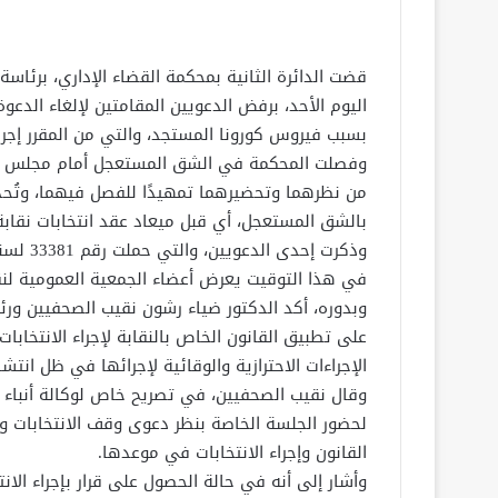
قضت الدائرة الثانية بمحكمة القضاء الإداري، برئا
اليوم الأحد، برفض الدعويين المقامتين لإلغاء الدعو
بسبب فيروس كورونا المستجد، والتي من المقرر إجراؤها يوم 5 ما
وفصلت المحكمة في الشق المستعجل أمام مجلس الدو
من نظرهما وتحضيرهما تمهيدًا للفصل فيهما، وتُح
بالشق المستعجل، أي قبل ميعاد عقد انتخابات نقابة
في هذا التوقيت يعرض أعضاء الجمعية العمومية لنقا
وبدوره، أكد الدكتور ضياء رشون نقيب الصحفيين ور
الإجراءات الاحترازية والوقائية لإجرائها في ظل انتش
وقال نقيب الصحفيين، في تصريح خاص لوكالة أنباء 
لحضور الجلسة الخاصة بنظر دعوى وقف الانتخابات 
القانون وإجراء الانتخابات في موعدها.
وأشار إلى أنه في حالة الحصول على قرار بإجراء ال