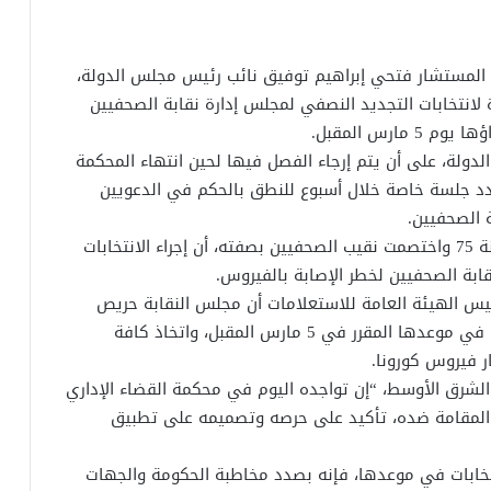
سة المستشار فتحي إبراهيم توفيق نائب رئيس مجلس الدولة،
ة لانتخابات التجديد النصفي لمجلس إدارة نقابة الصحفيين
رس المقبل.
لة، على أن يتم إرجاء الفصل فيها لحين انتهاء المحكمة
دد جلسة خاصة خلال أسبوع للنطق بالحكم في الدعويين
 الصحفيين.
وذكرت إحدى الدعويين، والتي حملت رقم 33381 لسنة 75 واختصمت نقيب الصحفيين بصفته، أن إجراء الانتخابات
بة الصحفيين لخطر الإصابة بالفيروس.
ئيس الهيئة العامة للاستعلامات أن مجلس النقابة حريص
على تطبيق القانون الخاص بالنقابة لإجراء الانتخابات في موعدها المقرر في 5 مارس المقبل، واتخاذ كافة
ار فيروس كورونا.
الشرق الأوسط، “إن تواجده اليوم في محكمة القضاء الإداري
والمقامة ضده، تأكيد على حرصه وتصميمه على تطبيق
انتخابات في موعدها، فإنه بصدد مخاطبة الحكومة والجهات