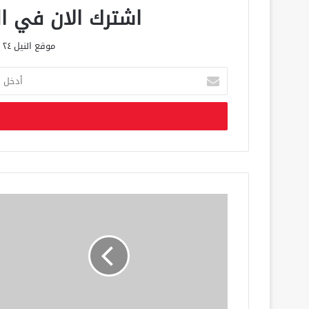
اشترك الان في الق
موقع النيل ٢٤ الحصري علي مدار الساعة
أ
د
خ
ل
ب
ر
ي
د
ك
ا
ل
إ
ل
ك
ت
ر
و