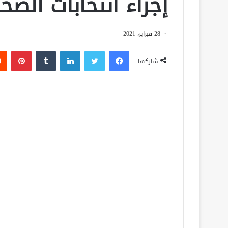
إجراء انتخابات الصح
28 فبراير، 2021
فيسبوك
تويتر
لينكدإن
‏Tumblr
بينتيريست
شاركها