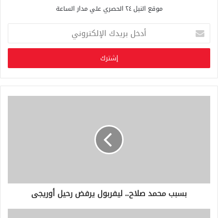
موقع النيل ٢٤ الحصري علي مدار الساعة
أ
د
خ
ل
ب
ر
ي
د
ك
ا
ل
إ
ل
ك
ت
ر
و
بسبب محمد صلاح.. ليفربول يرفض رحيل أوريجى
ن
ي