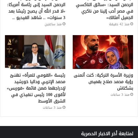
الرحمن السيد: «سائق التاكسي
الرحمن السيد إلى رئاسة أمريكا:
في مصر أحب إلينا من ناكري
«لا قدر الله أن يصبح رئيسًا بعد
الجميل أمثالك»
3 سنوات» .. شاهد الفيديو ..
منذ 42 دقيقة
منذ ساعتين
وزيرة الأسرة التركية: كنت أتمنى
رئيسة «القومي للمرأة» تهنئ
رؤية محمد صلاح بقميص
محمد الإتربي وداليا خورشيد
بشكتاش
لإدراجهما ضمن قائمة «فوربس»
لأقوى 100 رئيس تنفيذي في
منذ 3 ساعات
الشرق الأوسط
منذ 3 ساعات
لمتابعة أخر الاخبار الحصرية