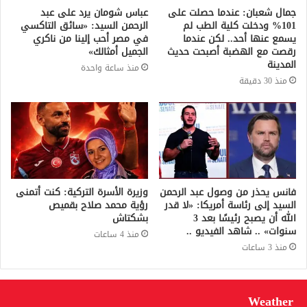
جمال شعبان: عندما حصلت على
عباس شومان يرد على عبد
101% ودخلت كلية الطب لم
الرحمن السيد: «سائق التاكسي
يسمع عنها أحد.. لكن عندما
في مصر أحب إلينا من ناكري
رقصت مع الهضبة أصبحت حديث
الجميل أمثالك»
المدينة
منذ ساعة واحدة
منذ 30 دقيقة
فانس يحذر من وصول عبد الرحمن
وزيرة الأسرة التركية: كنت أتمنى
السيد إلى رئاسة أمريكا: «لا قدر
رؤية محمد صلاح بقميص
الله أن يصبح رئيسًا بعد 3
بشكتاش
سنوات» .. شاهد الفيديو ..
منذ 4 ساعات
منذ 3 ساعات
Weather