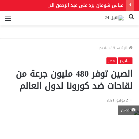
عباس شومان يرد على عبد الرحمن السيد: «سائق التاكسي في مصر أحب إلينا من ناكري الجميل أمثالك»
بحث
الق
عن
الرئيسية
/
سلايدر
سلايدر
مصر
الصين توفر 480 مليون جرعة من
لقاحات ضد كورونا لدول العالم
2 يوليو، 2021
الصين