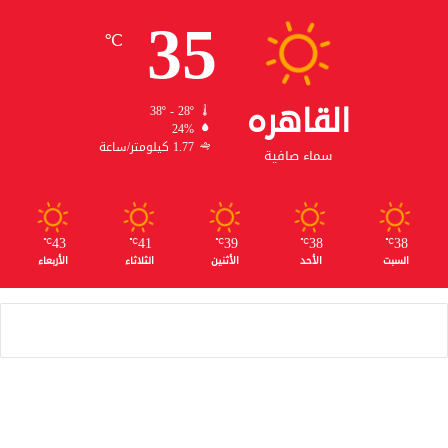
35
℃
القاهره
38º - 28º
24%
1.77 كيلومتر/ساعة
سماء صافية
43
41
39
38
38
℃
℃
℃
℃
℃
السبت
الأحد
الأثنين
الثلاثاء
الأربعاء