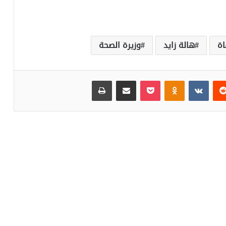
اة
هالة زايد
وزيرة الصحة
‏Reddit
‏VKontakte
Odnoklassniki
بوكيت
مشاركة عبر البريد
طباعة