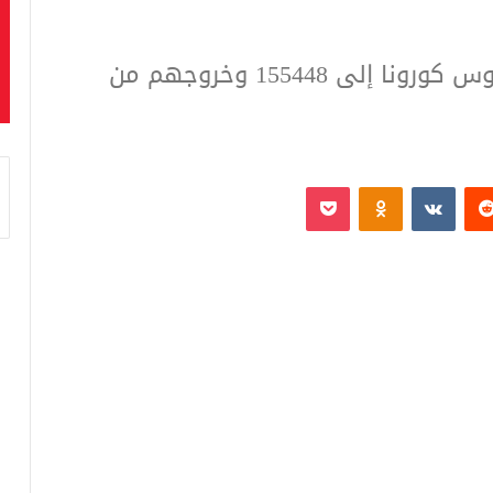
ارتفاع حالات الشفاء من مصابي فيروس كورونا إلى 155448 وخروجهم من
‏Reddit
‏VKontakte
Odnoklassniki
بوكيت