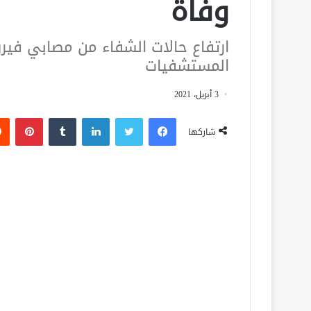
وفاة
المستشفيات
3 أبريل، 2021
فيسبوك
تويتر
لينكدإن
‏Tumblr
بينتيريست
شاركها