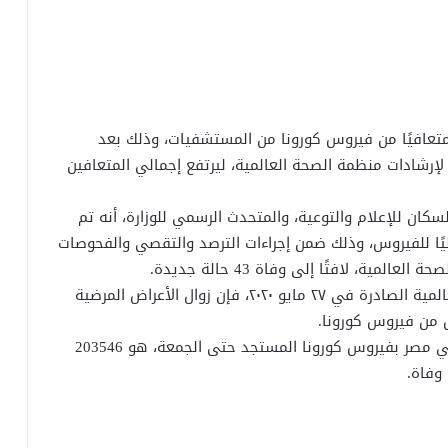
نت وزارة الصحة والسكان، الجمعة، عن خروج 432 متعافيًا من فيروس كورونا من المستشفيات، وذلك بعد
 لإرشادات منظمة الصحة العالمية، ليرتفع إجمالي المتعافين
كان للإعلام والتوعية، والمتحدث الرسمي للوزارة، أنه تم
ا معمليًا للفيروس، وذلك ضمن إجراءات الترصد والتقصي والفحوصات
لمية، لافتًا إلى وفاة 43 حالة جديدة.
وقال “مجاهد” إنه طبقًا لتوصيات منظمة الصحة العالمية الصادرة في ٢٧ مايو ٢٠٢٠، فإن زوال الأعراض المرضية
وذكر “مجاهد” أن إجمالي العدد الذي تم تسجيله في مصر بفيروس كورونا المستجد حتى الجمعة، هو 203546