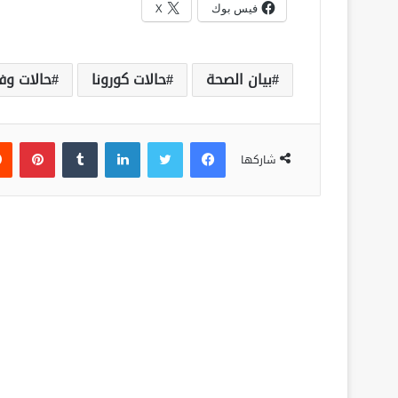
فيس بوك
X
بيان الصحة
حالات كورونا
حالات وف
فيسبوك
تويتر
لينكدإن
‏Tumblr
بينتيريست
شاركها