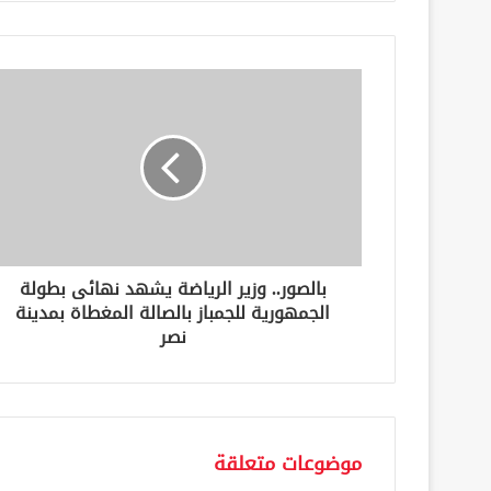
ي
د
ك
ا
ل
إ
ل
ك
ت
ر
و
ن
بالصور.. وزير الرياضة يشهد نهائى بطولة
ي
الجمهورية للجمباز بالصالة المغطاة بمدينة
نصر
موضوعات متعلقة