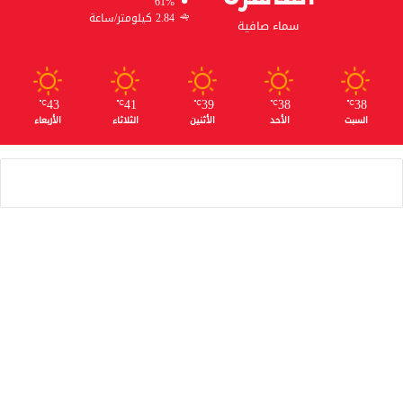
61%
2.84 كيلومتر/ساعة
سماء صافية
43
41
39
38
38
℃
℃
℃
℃
℃
السبت
الأحد
الأثنين
الثلاثاء
الأربعاء