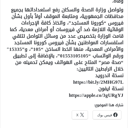
وفاة.
وتواصل وزارة الصحة والسكان رفع استعداداتها بجميع
محافظات الجمهورية، ومتابعة الموقف أولاً بأول بشأن
فيروس “كورونا المستجد”، واتخاذ كافة الإجراءات
الوقائية اللازمة ضد أي فيروسات أو أمراض معدية، كما
قامت الوزارة بتخصيص عدد من وسائل التواصل لتلقي
استفسارات المواطنين بشأن فيروس كورونا المستجد
والأمراض المعدية، منها الخط الساخن “105”، و”15335″
ورقم الواتساب “01553105105”، بالإضافة إلى تطبيق
“صحة مصر” المتاح على الهواتف ويمكن تحميله من
خلال الرابطين التاليين:
نسخة اندرويد
https://bit.ly/2MHG97L
نسخة ايفون
https://apple.co/3gURgYJ
شارك هذا الموضوع:
فيس بوك
X