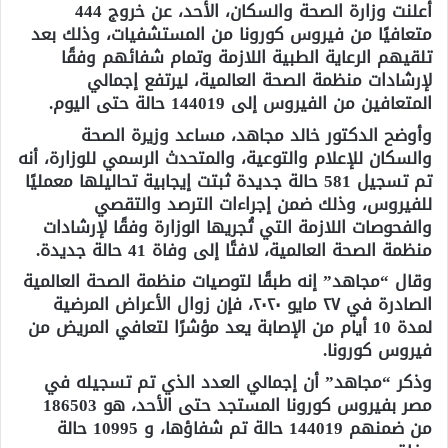
أعلنت وزارة الصحة والسكان، الأحد، عن خروج 444
متعافيًا من فيروس كورونا من المستشفيات، وذلك بعد
تلقيهم الرعاية الطبية اللازمة وتمام شفائهم وفقًا
لإرشادات منظمة الصحة العالمية، ليرتفع إجمالي
المتعافين من الفيروس إلى 144019 حالة حتى اليوم.
وأوضح الدكتور خالد مجاهد، مساعد وزيرة الصحة
والسكان للإعلام والتوعية، والمتحدث الرسمي للوزارة، أنه
تم تسجيل 581 حالة جديدة ثبتت إيجابية تحاليلها معمليًا
للفيروس، وذلك ضمن إجراءات الترصد والتقصي
والفحوصات اللازمة التي تُجريها الوزارة وفقًا لإرشادات
منظمة الصحة العالمية، لافتًا إلى وفاة 41 حالة جديدة.
وقال “مجاهد” إنه طبقًا لتوصيات منظمة الصحة العالمية
الصادرة في ٢٧ مايو ٢٠٢٠، فإن زوال الأعراض المرضية
لمدة 10 أيام من الإصابة يعد مؤشرًا لتعافي المريض من
فيروس كورونا.
وذكر “مجاهد” أن إجمالي العدد الذي تم تسجيله في
مصر بفيروس كورونا المستجد حتى الأحد، هو 186503
من ضمنهم 144019 حالة تم شفاؤها، و 10995 حالة