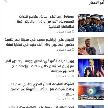
أخر الاخبار
مسؤول إسرائيلي سابق يهاجم قدرات
السعودية: “نمر من ورق”.. والرياض تعزز
تحالفاتها الدفاعية
منذ 3 ساعات
القبض على إبراهيم سعيد في مدينة نصر لتنفيذ
حكمين قضائيين بـ460 ألف جنيه في قضايا نفقة
منذ 3 ساعات
وزير الخزانة الأمريكي: اتفاق ووقف لإطلاق النار
مع إيران قد يُعلن خلال ساعات.. وإعادة فتح
المضيق متوقعة
منذ 4 ساعات
الشركة القابضة للنقل البحري والبري تتيح حجز
رحلات شركات نقل الركاب إلكترونيًا عبر تطبيق
«سهل»
منذ 5 ساعات
إيران تعلق لأول مرة على اتفاقية مكة للدفاع