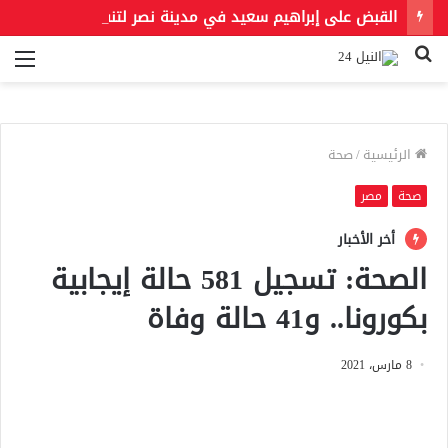
القبض على إبراهيم سعيد في مدينة نصر لتنفيذ حكمين قضائيين بـ460 ألف جنيه في قضايا نفقة
بحث
الق
عن
الرئيسية
/
صحة
صحة
مصر
أخر الأخبار
الصحة: تسجيل 581 حالة إيجابية
بكورونا.. و41 حالة وفاة
8 مارس، 2021