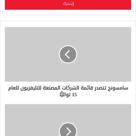
ل
ب
ر
ي
د
ك
ا
ل
إ
ل
ك
ت
ر
و
سامسونج تتصدر قائمة الشركات المصنعة للتليفزيون للعام
ن
15 تواليًّا
ي