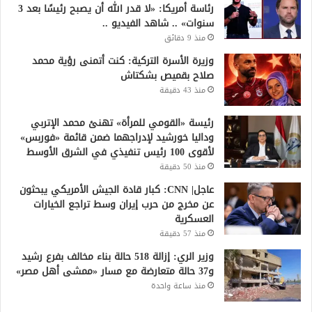
رئاسة أمريكا: «لا قدر الله أن يصبح رئيسًا بعد 3
سنوات» .. شاهد الفيديو ..
منذ 9 دقائق
وزيرة الأسرة التركية: كنت أتمنى رؤية محمد
صلاح بقميص بشكتاش
منذ 43 دقيقة
رئيسة «القومي للمرأة» تهنئ محمد الإتربي
وداليا خورشيد لإدراجهما ضمن قائمة «فوربس»
لأقوى 100 رئيس تنفيذي في الشرق الأوسط
منذ 50 دقيقة
عاجل| CNN: كبار قادة الجيش الأمريكي يبحثون
عن مخرج من حرب إيران وسط تراجع الخيارات
العسكرية
منذ 57 دقيقة
وزير الري: إزالة 518 حالة بناء مخالف بفرع رشيد
و37 حالة متعارضة مع مسار «ممشى أهل مصر»
منذ ساعة واحدة