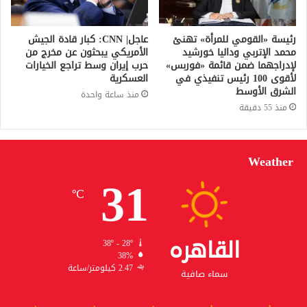
رئيسة «القومي للمرأة» تهنئ
عاجل| CNN: كبار قادة الجيش
محمد الإتربي وداليا خورشيد
الأمريكي يبحثون عن مخرج من
لإدراجهما ضمن قائمة «فوربس»
حرب إيران وسط تراجع الخيارات
لأقوى 100 رئيس تنفيذي في
العسكرية
الشرق الأوسط
منذ ساعة واحدة
منذ 55 دقيقة
Weather
31
℃
القاهره
38º - 28º
38%
2.47 كيلومتر/ساعة
سماء صافية