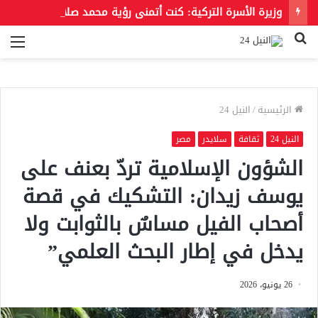
وزيرة الأسرة التركية: كنت أتمنى رؤية محمد صلاح بقميص بشكتاش
بحث
الق
عن
الرئيسية
/
النيل 24
النيل 24
ثقافة
سلايدر
مصر
الشؤون الإسلامية تردّ بعنف على
يوسف زيدان: التشكيك في قصة
أصحاب الفيل مساسٌ بالثوابت ولا
يدخل في إطار البحث العلمي”
26 يونيو، 2026