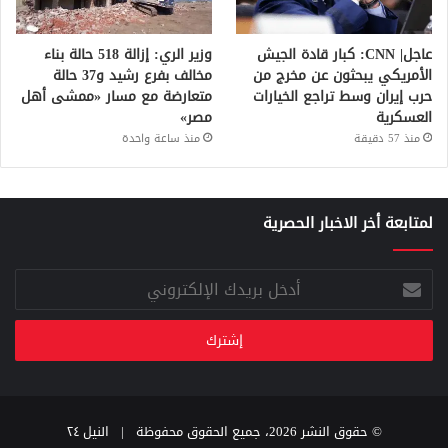
عاجل| CNN: كبار قادة الجيش
وزير الري: إزالة 518 حالة بناء
الأمريكي يبحثون عن مخرج من
مخالف بفرع رشيد و37 حالة
حرب إيران وسط تراجع الخيارات
متعارضة مع مسار «ممشى أهل
العسكرية
مصر»
منذ 57 دقيقة
منذ ساعة واحدة
لمتابعة أخر الاخبار الحصرية
أدخل
بريدك
الإلكتروني
© حقوق النشر 2026، جميع الحقوق محفوظة |
النيل ٢٤