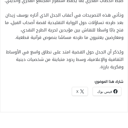
ضبط الخطاب الفكري بما يحفظ استقرار المجتمع الفكري والديني.
وتأتي هذه التصريحات في أعقاب الجدل الذي أثاره يوسف زيدان
بعد طرحه تساؤلات حول الرواية التقليدية لقصة أصحاب الفيل، ما
فتح بابًا واسعًا للنقاش بين مؤيدين لحرية الطرح النقدي،
ومعارضين يعتبرون ما طرحه مساسًا بنصوص قرآنية قطعية.
ويُذكر أن الجدل حول القضية امتد على نطاق واسع في الأوساط
الثقافية والإعلامية، وسط ردود متباينة من شخصيات دينية
وفكرية بارزة.
شارك هذا الموضوع:
فيس بوك
X