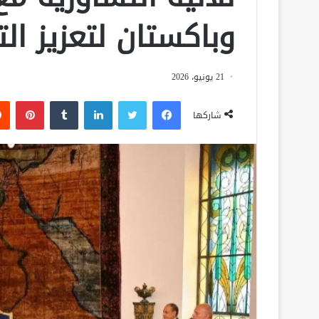
وباكستان لتعزيز ال
21 يونيو، 2026
فيسبوك
تويتر
لينكدإن
‏Tumblr
بينتيريست
شاركها