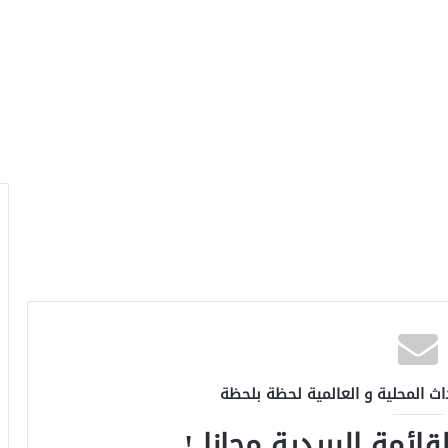
اث المحلية و العالمية لحظة بلحظة
ائمة البريدية مجانا !