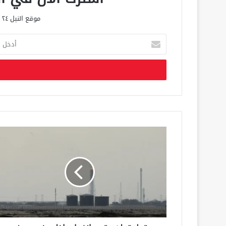
موقع النيل ٢٤ الحصري علي مدار الساعة
أ
د
خ
ل
ب
ر
ي
د
ك
ا
ل
إ
ل
ك
ت
ر
و
ن