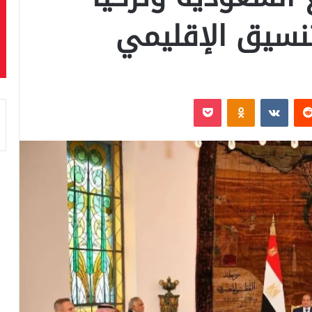
تنسيق الإقليمي
‏Reddit
‏VKontakte
Odnoklassniki
بوكيت