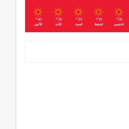
40
38
39
39
38
℃
℃
℃
℃
℃
الخميس
الجمعة
السبت
الأحد
الأثنين