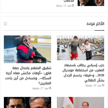
الخطاب
منذ 15 ساعة
الأكثر قراءة
حزب إسباني يطالب باستبعاد
شقيق المتهم بانتحال صفة
المغرب من استضافة مونديال
قاضٍ: «أوقات مكنش معاه أجرة
2030.. و«فيفا» يحسم الجدل
السكة».. ونتساءل من أين جاءت
بشأن النهائي
الملايين؟
منذ 20 دقيقة
منذ 27 دقيقة