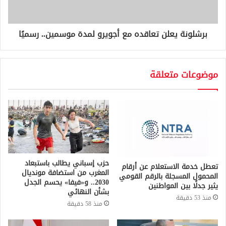
برشلونة يعلن تعاقده مع أجويرو لمدة موسمين.. رسميًا
موضوعات متعلقة
حزب إسباني يطالب باستبعاد
تعطل خدمة الاستعلام عن أرقام
المغرب من استضافة مونديال
المحمول المسجلة بالرقم القومي
2030.. و«فيفا» يحسم الجدل
يثير جدلًا بين المواطنين
بشأن النهائي
منذ 53 دقيقة
منذ 58 دقيقة