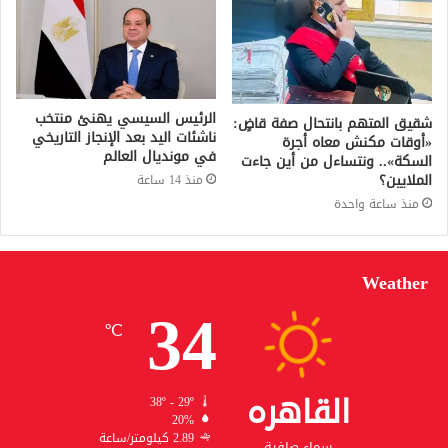
الرئيس السيسي يهنئ منتخب
شقيق المتهم بانتحال صفة قاضٍ:
ناشئات اليد بعد الإنجاز التاريخي
«أوقات مكنش معاه أجرة
في مونديال العالم
السكة».. ونتساءل من أين جاءت
الملايين؟
منذ 14 ساعة
منذ ساعة واحدة
Weather
34
℃
القاهره
38º - 29º
20%
2.89 كيلومتر/ساعة
سماء صافية