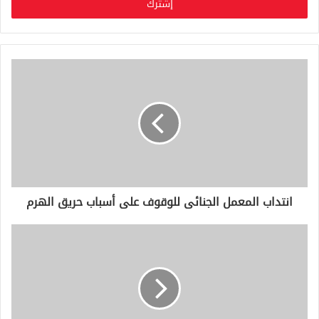
ل
ب
ر
ي
د
ك
ا
ل
إ
ل
ك
ت
ر
و
انتداب المعمل الجنائى للوقوف على أسباب حريق الهرم
ن
ي