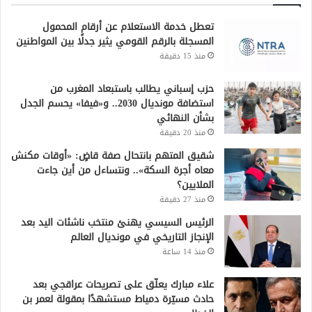
تعطل خدمة الاستعلام عن أرقام المحمول
المسجلة بالرقم القومي يثير جدلًا بين المواطنين
منذ 15 دقيقة
حزب إسباني يطالب باستبعاد المغرب من
استضافة مونديال 2030.. و«فيفا» يحسم الجدل
بشأن النهائي
منذ 20 دقيقة
شقيق المتهم بانتحال صفة قاضٍ: «أوقات مكنش
معاه أجرة السكة».. ونتساءل من أين جاءت
الملايين؟
منذ 27 دقيقة
الرئيس السيسي يهنئ منتخب ناشئات اليد بعد
الإنجاز التاريخي في مونديال العالم
منذ 14 ساعة
علاء مبارك يعلّق على تصريحات عراقجي بعد
حادث مسيّرة دمياط مستشهدًا بمقولة لعمر بن