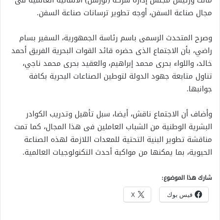
مالك ورئيس مجلس إدارة شركة (لورسن) الألمانية العالمية فى
مجال صناعة السفن، أوجه تطوير ترسانات صناعة السفن.
وصرح المتحدث الرسمى باسم رئاسة الجمهورية، السفير بسام
راضي، بأن الاجتماع الذى حضره قائد القوات البحرية الفريق أحمد
خالد، واللواء بحرى محمد إبراهيم، والعقيد بحرى محمد ناجي،
تناول متابعة جهود الدولة لتوطين الصناعات البحرية بكافة
جوانبها.
وأضاف أن الاجتماع ناقش، أيضا، سبل تأهيل وتدريب الكوادر
البشرية الوطنية من الشباب العاملين فى هذا المجال، كما تمت
مناقشة تطوير البنية التحتية للمعدات اللازمة لهذه الصناعة
الحيوية، بما يمكنها من مواكبة أحدث التكنولوجيات العالمية.
شارك هذا الموضوع:
فيس بوك
X