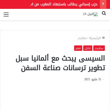
حزب إسباني يطالب باستبعاد المغرب من استضافة مونديال 2030.. و«فيفا» يحسم الجدل بشأن النهائي
بحث
الق
عن
الرئيسية
/
سلايدر
سلايدر
عاجل
مصر
السيسى يبحث مع ألمانيا سبل
تطوير ترسانات صناعة السفن
31 مايو، 2021