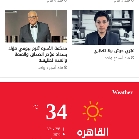
منذ 5 أيام
منذ 6 أيام
محكمة الأسرة تُلزم بيومي فؤاد
غيّري جرش ولا تتغيّري
بسداد مؤخر الصداق والمتعة
منذ أسبوع واحد
والعدة لطليقته
منذ أسبوع واحد
Weather
34
℃
القاهره
38º - 29º
20%