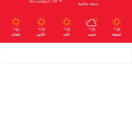
2.89 كيلومتر/ساعة
سماء صافية
42
39
38
38
38
℃
℃
℃
℃
℃
الجمعة
السبت
الأحد
الأثنين
الثلاثاء