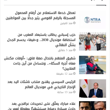
تعطل خدمة الاستعلام عن أرقام المحمول
المسجلة بالرقم القومي يثير جدلًا بين المواطنين
منذ ثانيتين
حزب إسباني يطالب باستبعاد المغرب من
استضافة مونديال 2030.. و«فيفا» يحسم الجدل
بشأن النهائي
منذ 5 دقائق
شقيق المتهم بانتحال صفة قاضٍ: «أوقات مكنش
معاه أجرة السكة».. ونتساءل من أين جاءت
الملايين؟
منذ 12 دقيقة
الرئيس السيسي يهنئ منتخب ناشئات اليد بعد
الإنجاز التاريخي في مونديال العالم
منذ 13 ساعة
علاء مبارك يعلّق على تصريحات عراقجي بعد
حادث مسيّرة دمياط مستشهدًا بمقولة لعمر بن