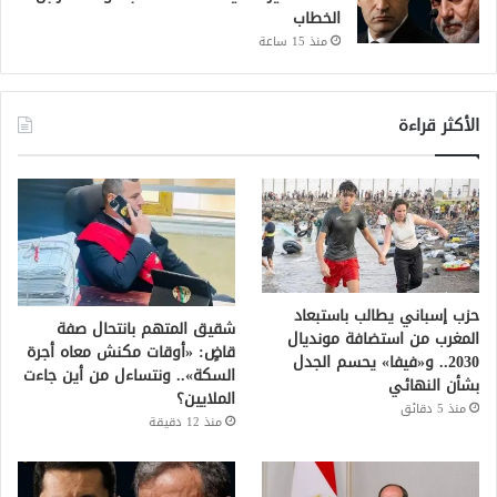
الخطاب
منذ 15 ساعة
الأكثر قراءة
حزب إسباني يطالب باستبعاد
شقيق المتهم بانتحال صفة
المغرب من استضافة مونديال
قاضٍ: «أوقات مكنش معاه أجرة
2030.. و«فيفا» يحسم الجدل
السكة».. ونتساءل من أين جاءت
بشأن النهائي
الملايين؟
منذ 5 دقائق
منذ 12 دقيقة