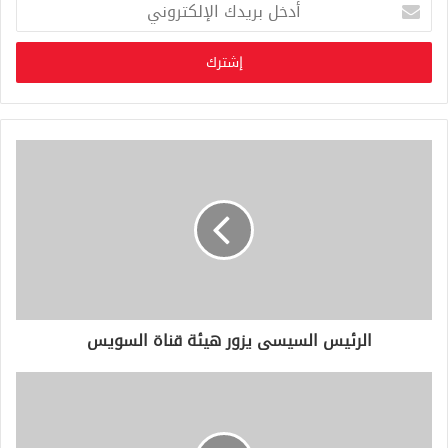
أ
د
خ
ل
ب
ر
ي
د
ك
ا
ل
إ
ل
ك
ت
ر
و
الرئيس السيسى يزور هيئة قناة السويس
ن
ي