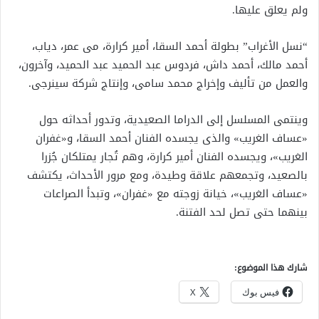
ولم يعلق عليها.
“نسل الأغراب” بطولة أحمد السقا، أمير كرارة، مى عمر، دياب،
أحمد مالك، أحمد داش، فردوس عبد الحميد عبد الحميد، وآخرون،
والعمل من تأليف وإخراج محمد سامى، وإنتاج شركة سينرجى.
وينتمى المسلسل إلى الدراما الصعيدية، وتدور أحداثه حول
«عساف الغريب» والذى يجسده الفنان أحمد السقا، و«غفران
الغريب»، ويجسده الفنان أمير كرارة، وهم تُجار يمتلكان جُزرا
بالصعيد، وتجمعهم علاقة وطيدة، ومع مرور الأحداث، يكتشف
«عساف الغريب»، خيانة زوجته مع «غفران»، وتبدأ الصراعات
بينهما حتى تصل لحد الفتنة.
شارك هذا الموضوع:
فيس بوك
X