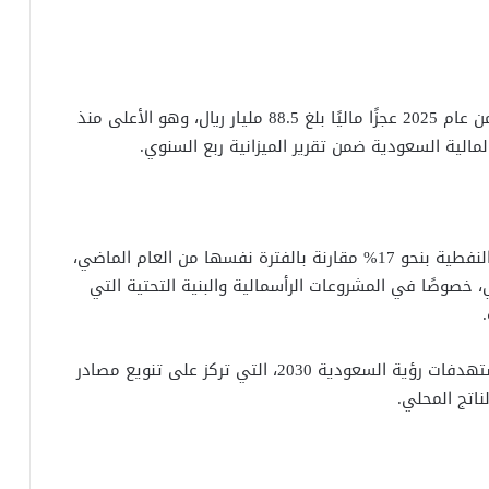
سجّلت المملكة العربية السعودية خلال الربع الثالث من عام 2025 عجزًا ماليًا بلغ 88.5 مليار ريال، وهو الأعلى منذ
وأوضحت البيانات أن العجز جاء نتيجة تراجع الإيرادات النفطية بنحو 17% مقارنة بالفترة نفسها من العام الماضي،
خصوصًا في المشروعات الرأسمالية والبنية التحتية التي
ويأتي هذا التوسع في الإنفاق ضمن إطار تنفيذ مستهدفات رؤية السعودية 2030، التي تركز على تنويع مصادر
ناتج المحلي.