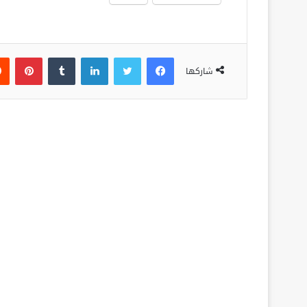
فيسبوك
تويتر
لينكدإن
‏Tumblr
بينتيريست
شاركها