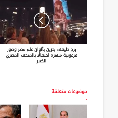
ا
ل
إ
ل
ك
ت
ر
و
ن
برج خليفة» يتزين بألوان علم مصر وصور
ي
فرعونية مبهرة احتفالًا بالمتحف المصري
الكبير
موضوعات متعلقة