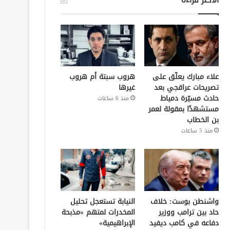
علاء مبارك يعلّق على
هروب سبتة أم هروب
تصريحات عراقجي بعد
غيرها
حادث مسيّرة دمياط
منذ 6 ساعات
مستشهدًا بمقولة لعمر
بن الخطاب
منذ 5 ساعات
واشنطن بوست: خلاف
النيابة تستعجل تحليل
حاد بين ترامب ووزير
المخدرات لمتهم «مذبحة
دفاعه في كامب ديفيد
الإبراهيمية»