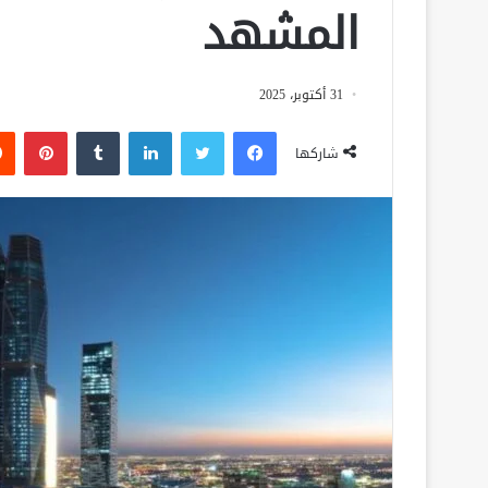
المشهد
31 أكتوبر، 2025
فيسبوك
تويتر
لينكدإن
‏Tumblr
بينتيريست
شاركها