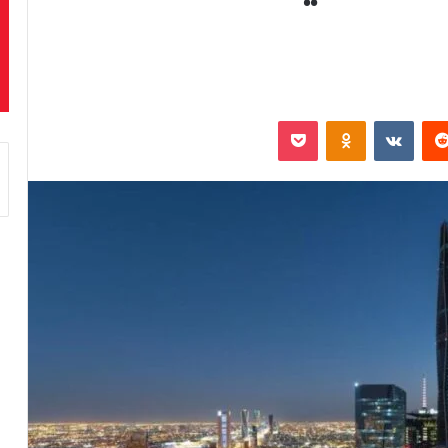
‏Reddit
‏VKontakte
Odnoklassniki
بوكيت