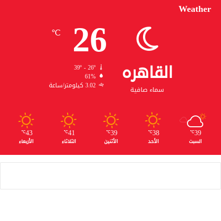
Weather
26
℃
القاهره
39º - 26º
61%
3.02 كيلومتر/ساعة
سماء صافية
43
41
39
38
39
℃
℃
℃
℃
℃
السبت
الأحد
الأثنين
الثلاثاء
الأربعاء