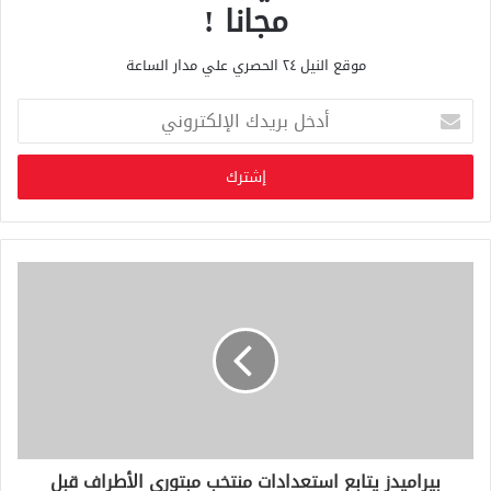
مجانا !
موقع النيل ٢٤ الحصري علي مدار الساعة
أ
د
خ
ل
ب
ر
ي
د
ك
ا
ل
إ
ل
ك
ت
ر
و
بيراميدز يتابع استعدادات منتخب مبتورى الأطراف قبل