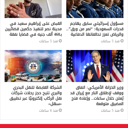
مسؤول إسرائيلي سابق يهاجم
القبض على إبراهيم سعيد في
قدرات السعودية: “نمر من ورق”..
مدينة نصر لتنفيذ حكمين قضائيين
والرياض تعزز تحالفاتها الدفاعية
بـ460 ألف جنيه في قضايا نفقة
منذ 5 ساعات
منذ 5 ساعات
وزير الخزانة الأمريكي: اتفاق
الشركة القابضة للنقل البحري
ووقف لإطلاق النار مع إيران قد
والبري تتيح حجز رحلات شركات
يُعلن خلال ساعات.. وإعادة فتح
نقل الركاب إلكترونيًا عبر تطبيق
المضيق متوقعة
«سهل»
منذ 5 ساعات
منذ 6 ساعات