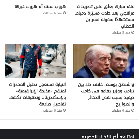
علاء مبارك يعلّق على تصريحات
هروب سبتة أم هروب غيرها
عراقجي بعد حادث مسيّرة دمياط
منذ 6 ساعات
مستشهدًا بمقولة لعمر بن
الخطاب
منذ 5 ساعات
واشنطن بوست: خلاف حاد بين
النيابة تستعجل تحليل المخدرات
ترامب ووزير دفاعه في كامب
لمتهم «مذبحة الإبراهيمية»
ديفيد بسبب نقص الذخائر
بالإسكندرية.. وتحقيقات تكشف
والصواريخ
تفاصيل صادمة
منذ 6 ساعات
منذ 6 ساعات
لمتابعة أخر الاخبار الحصرية