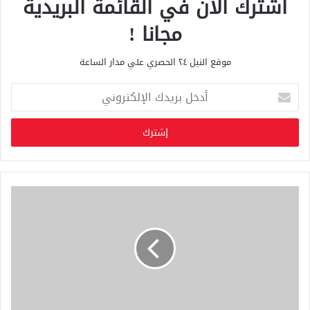
اشترك الان في القائمة البريدية
مجانا !
موقع النيل ٢٤ الحصري علي مدار الساعة
أ
د
خ
ل
ب
ر
ي
د
ك
ا
ل
إ
ل
ك
ت
ر