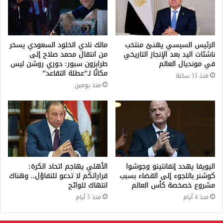
الرئيس السيسي يهنئ منتخب
مالك نادي الخلود السعودي يسخر
ناشئات اليد بعد الإنجاز التاريخي
من انتقال محمد صلاح إلى
في مونديال العالم
طرابزون سبور: دوري روشن ليس
مكانًا لـ”عطلة التقاعد”
منذ 11 ساعة
منذ يومين
اليويفا يهدد إنفانتينو وجوشوا
الأهلي يهاجم اتحاد الكرة:
كوشنر باللجوء إلى القضاء بسبب
قراراتكم لا تدعو للتفاؤل.. وهناك
مشروع خصخصة كأس العالم
انتهاك للوائح
منذ 4 أيام
منذ 5 أيام