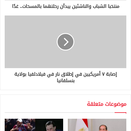
و
منتخبا الشباب والناشئين يبدآن رحلتهما بالمسحات.. غدًا
ن
ي
إصابة ٧ أمريكيين في إطلاق نار في فيلادلفيا بولاية
بنسلفانيا
موضوعات متعلقة