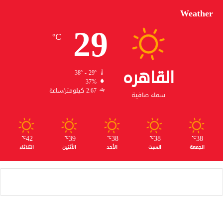
Weather
29
℃
القاهره
38º - 29º
37%
2.67 كيلومتر/ساعة
سماء صافية
42
39
38
38
38
℃
℃
℃
℃
℃
الجمعة
السبت
الأحد
الأثنين
الثلاثاء