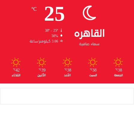
25
℃
القاهره
38º - 25º
50%
3.06 كيلومتر/ساعة
سماء صافية
42
39
38
38
38
℃
℃
℃
℃
℃
الجمعة
السبت
الأحد
الأثنين
الثلاثاء