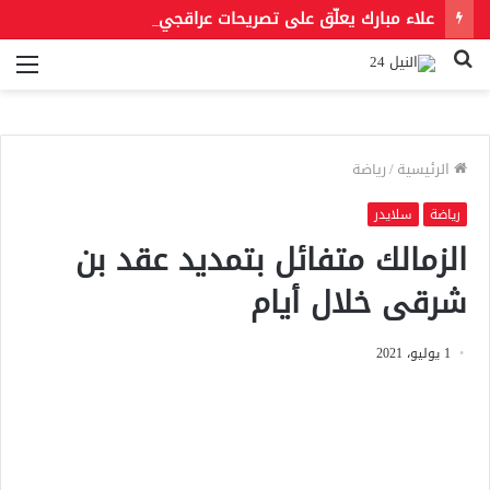
علاء مبارك يعلّق على تصريحات عراقجي بعد حادث مسيّرة دمياط مستشهدًا بمقولة لعمر بن الخطاب
بحث
الق
عن
الرئيسية
/
رياضة
رياضة
سلايدر
الزمالك متفائل بتمديد عقد بن
شرقى خلال أيام
1 يوليو، 2021