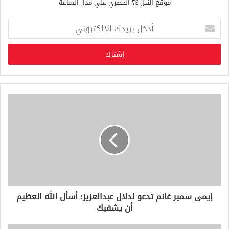
موقع النيل ٢٤ الحصري علي مدار الساعة
أ
د
خ
ل
ب
ر
ي
د
ك
ا
ل
إ
ل
ك
ت
ر
و
إيمى سمير غانم تدعو لدلال عبدالعزيز: أسأل الله العظيم
ن
أن يشفيك
ي