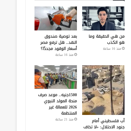
من هي الحقيقة وما
بعد توصية صندوق
هو الكذب
النقد.. هل ترفع مصر
أسعار الوقود مجددًا؟
منذ 16 ساعة
منذ 16 ساعة
1500جنيه.. موعد صرف
منحة المولد النبوي
2026 للعمالة غير
المنتظمة
منذ 21 ساعة
أب فلسطيني أمام
جنود الاحتلال: «لا تخاف