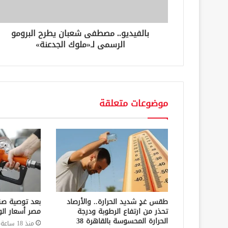
ر
و
ن
بالفيديو.. مصطفى شعبان يطرح البرومو
ي
الرسمى لـ«ملوك الجدعنة»
موضوعات متعلقة
طقس غدٍ شديد الحرارة.. والأرصاد
بعد توصية صن
تحذر من ارتفاع الرطوبة ودرجة
مصر أسعار الو
الحرارة المحسوسة بالقاهرة 38
منذ 18 ساعة