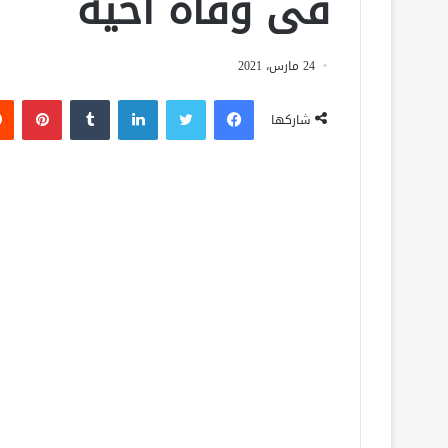
فى وفاة أخيه
24 مارس، 2021
فيسبوك
تويتر
لينكدإن
‏Tumblr
بينتيريست
شاركها