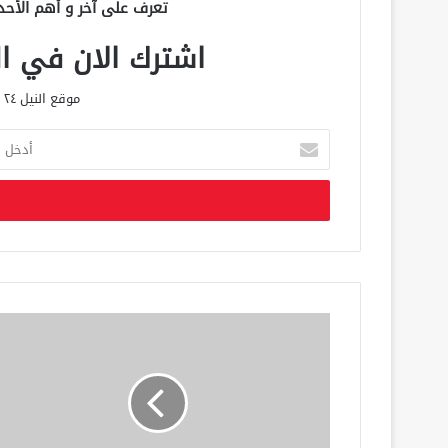
تعرف على آخر و أهم الأحد
اشترك الان في الق
موقع النيل ٢٤ الحصري علي مدار الساعة
أ
د
خ
ل
ب
ر
ي
د
ك
ا
ل
إ
ل
ك
ت