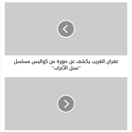
د
ك
ا
ل
إ
ل
ك
ت
ر
و
غفران الغريب يكشف عن صورة من كواليس مسلسل
ن
"نسل الأغراب"
ي