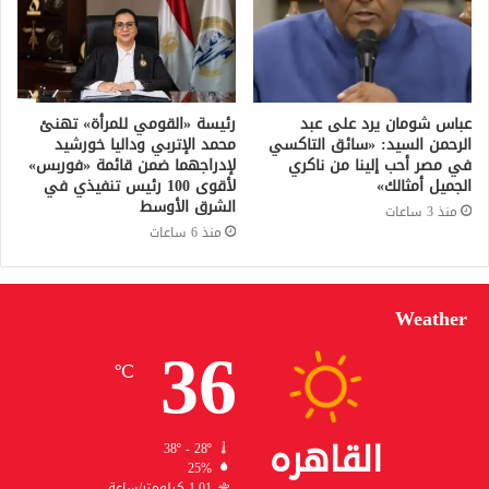
عباس شومان يرد على عبد
رئيسة «القومي للمرأة» تهنئ
الرحمن السيد: «سائق التاكسي
محمد الإتربي وداليا خورشيد
في مصر أحب إلينا من ناكري
لإدراجهما ضمن قائمة «فوربس»
الجميل أمثالك»
لأقوى 100 رئيس تنفيذي في
الشرق الأوسط
منذ 3 ساعات
منذ 6 ساعات
Weather
36
℃
القاهره
38º - 28º
25%
1.01 كيلومتر/ساعة