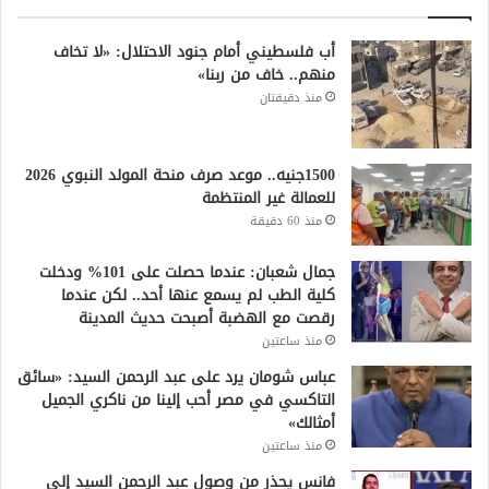
أب فلسطيني أمام جنود الاحتلال: «لا تخاف
منهم.. خاف من ربنا»
منذ دقيقتان
1500جنيه.. موعد صرف منحة المولد النبوي 2026
للعمالة غير المنتظمة
منذ 60 دقيقة
جمال شعبان: عندما حصلت على 101% ودخلت
كلية الطب لم يسمع عنها أحد.. لكن عندما
رقصت مع الهضبة أصبحت حديث المدينة
منذ ساعتين
عباس شومان يرد على عبد الرحمن السيد: «سائق
التاكسي في مصر أحب إلينا من ناكري الجميل
أمثالك»
منذ ساعتين
فانس يحذر من وصول عبد الرحمن السيد إلى