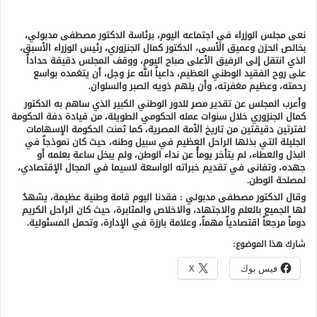
نعى مجلس الوزراء في اجتماعه اليوم، برئاسة الدكتور مصطفى مدبولي،
بخالص الحزن وعميق الأسى، الدكتور كمال الجنزوري، رئيس الوزراء الأسبق،
الذي انتقل إلى الرفيق الأعلى صباح اليوم، ووقف المجلس دقيقة حداداً
على روح الفقيد الوطني العظيم، داعياً الله عز وجل، أن يتغمده بواسع
رحمته، وعظيم مغفرته، وأن يلهم ذويه الصبر والسلوان.
وأعرب المجلس عن تقدير مصر للدور الوطني الكبير الذي ساهم به الدكتور
كمال الجنزوري خلال سنوات عمله الحكومي الطويلة، من قيادة دفة الحكومة
لفترتين دقيقتين من تاريخ الأمة المصرية، كما ثمنت الحكومة الإسهامات
الجليلة التي بذلها الراحل العظيم في سبيل وطنه، حيث كان نموذجاً في
البذل والعطاء، لم يتأخر يومأً عن نداء الوطن، ولم يبخل ساعة بعلمه أو
جهده، وتفانى في تقديم خبراته الواسعة لاسيما في المجال الإقتصادي،
لمصلحة الوطن.
وقال الدكتور مصطفى مدبولي : فقدنا اليوم قامة وطنية عظيمة، يشهدُ
لها الجميع بالعلم والاجتهاد، والاخلاص والمثابرة، حيث كان الراحل الكريم
دوماً مرجعاً اقتصادياً مهماً، وعلامة بارزة في الإدارة، وتحمل المسئولية.
شارك هذا الموضوع:
فيس بوك
X