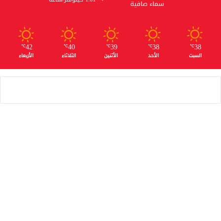
سماء صافية
42
40
39
38
38
℃
℃
℃
℃
℃
السبت
الأحد
الأثنين
الثلاثاء
الأربعاء