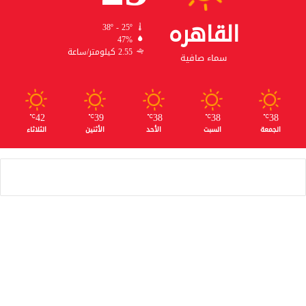
القاهره
38º - 25º
47%
2.55 كيلومتر/ساعة
سماء صافية
42
39
38
38
38
℃
℃
℃
℃
℃
الجمعة
السبت
الأحد
الأثنين
الثلاثاء