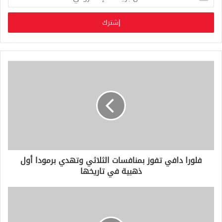
د
خ
ل
ب
ر
ي
د
ك
ا
ل
إ
ل
ك
ت
ر
و
فلورا دافي تفوز بمنافسات الثلاثي وتهدي برمودا أول
ن
ذهبية في تاريخها
ي