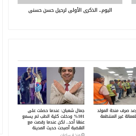
اليوم.. الذكرى الأولى لرحيل حسن حسنى
. موعد صرف منحة المولد
جمال شعبان: عندما حصلت على
101% ودخلت كلية الطب لم يسمع
عنها أحد.. لكن عندما رقصت مع
الهضبة أصبحت حديث المدينة
منذ 4 ساعات