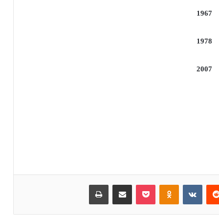
1967
1978
2007
‏Reddit
‏VKontakte
Odnoklassniki
بوكيت
مشاركة عبر البريد
طباعة