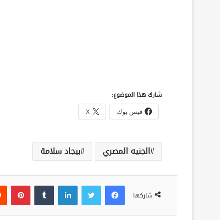
شارك هذا الموضوع:
فيس بوك
X
الجنيه المصري
بيجاد سلامة
فيسبوك
تويتر
لينكدإن
‏Tumblr
بينتيريست
شاركها