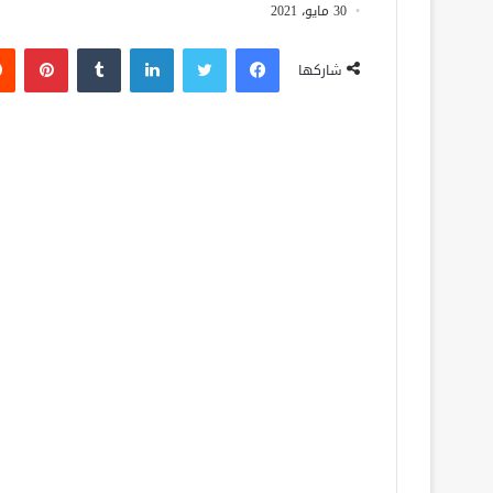
30 مايو، 2021
فيسبوك
تويتر
لينكدإن
‏Tumblr
بينتيريست
شاركها