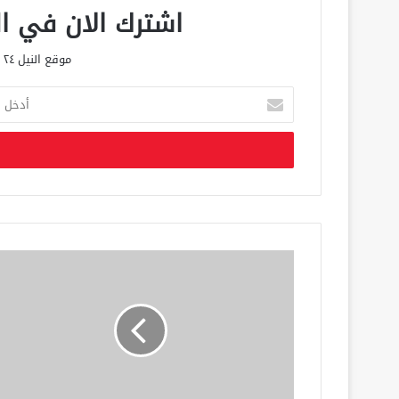
اشترك الان في الق
موقع النيل ٢٤ الحصري علي مدار الساعة
أ
د
خ
ل
ب
ر
ي
د
ك
ا
ل
إ
ل
ك
ت
ر
و