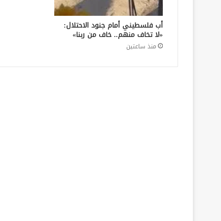
أب فلسطيني أمام جنود الاحتلال:
«لا تخاف منهم.. خاف من ربنا»
منذ ساعتين