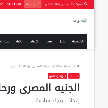
1500جنيه.. موعد صرف منحة المولد النبوي 2026 للعمالة غير المنتظمة
السبت, 8 أغسطس 2026 6:52 م
أخبار عاجلة
الرئيسية
عاجل
مصر
اقتصاد
رياضة
سيارات
الرئيسية
/
سلايدر
/
الجنيه المصرى ورحلة مع الزمن
سلايدر
صورة وتعليق
الجنيه المصرى ورحل
إعداد - بيجاد سلامة