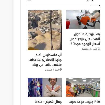
بعد توصية صندوق
النقد.. هل ترفع مصر
أسعار الوقود مجددًا؟
منذ 37 دقيقة
أب فلسطيني أمام
جنود الاحتلال: «لا تخاف
منهم.. خاف من ربنا»
منذ 4 ساعات
1500جنيه.. موعد صرف
جمال شعبان: عندما