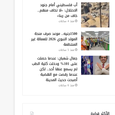
أب فلسطيني أمام جنود
الاحتلال: «لا تخاف منهم..
خاف من ربنا»
منذ 4 ساعات
1500جنيه.. موعد صرف منحة
المولد النبوي 2026 للعمالة غير
المنتظمة
منذ 5 ساعات
جمال شعبان: عندما حصلت
على 101% ودخلت كلية الطب
لم يسمع عنها أحد.. لكن
عندما رقصت مع الهضبة
أصبحت حديث المدينة
منذ 6 ساعات
الأكثر قراءة