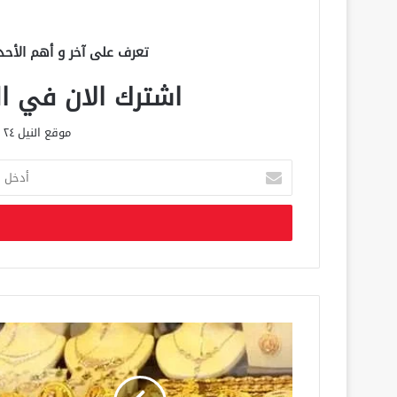
تعرف على آخر و أهم الأحد
اشترك الان في الق
موقع النيل ٢٤ الحصري علي مدار الساعة
أ
د
خ
ل
ب
ر
ي
د
ك
ا
ل
إ
ل