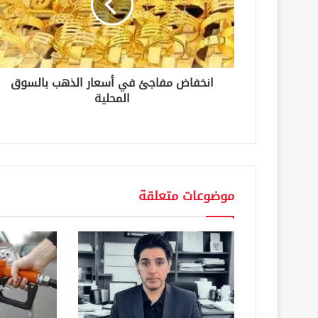
ك
ت
ر
و
ن
انخفاض مفاجئ في أسعار الذهب بالسوق
ي
المحلية
موضوعات متعلقة