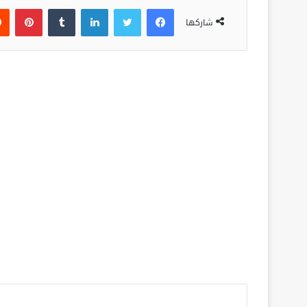
فيسبوك
تويتر
لينكدإن
‏Tumblr
بينتيريست
شاركها