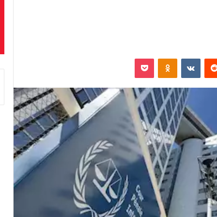
‏Reddit
‏VKontakte
Odnoklassniki
بوكيت