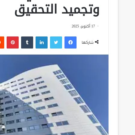
وتجميد التحقيق
17 أكتوبر، 2025
فيسبوك
تويتر
لينكدإن
‏Tumblr
بينتيريست
شاركها