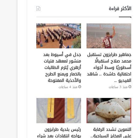
الأكثر قراءة
جماهير طرابزون تستقبل
جدل في أسيوط بعد
محمد صلاح استقبالًا
منشور لمعهد فتيات
أسطوريًا وسط أجواء
أزهري يُلزم الطالبات
احتفالية حاشدة .. شاهد
بالخمار ويمنع الطرح
الفيديو ..
والأحذية المفتوحة
منذ 3 ساعات
منذ 4 ساعات
التموين تشدد الرقابة
رئيس بلدية طرابزون
على المخابز السياحية..
يواجه انتقادات بعد شراء