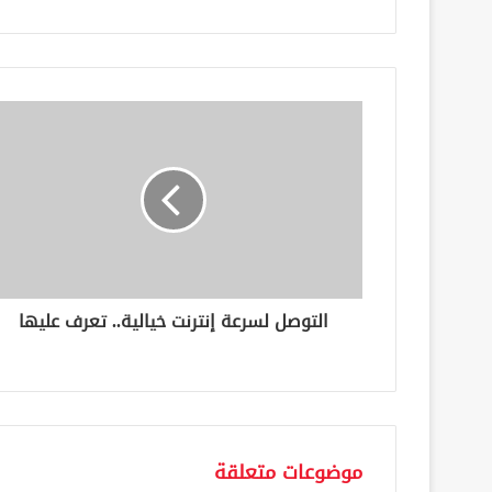
ب
ر
ي
د
ك
ا
ل
إ
ل
ك
ت
ر
و
ن
التوصل لسرعة إنترنت خيالية.. تعرف عليها
ي
موضوعات متعلقة