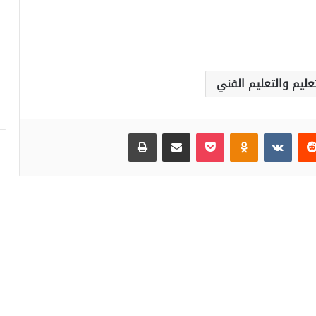
تعليم والتعليم الفني
‏Reddit
‏VKontakte
Odnoklassniki
بوكيت
مشاركة عبر البريد
طباعة