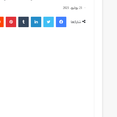
21 يوليو، 2021
فيسبوك
تويتر
لينكدإن
‏Tumblr
بينتيريست
شاركها