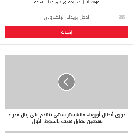
موقع النيل ٢٤ الحصري علي مدار الساعة
أ
د
خ
ل
ب
ر
ي
د
ك
ا
ل
إ
ل
ك
ت
ر
و
دوري أبطال أوروبا.. مانشستر سيتى يتقدم علي ريال مدريد
ن
بهدفين مقابل هدف بالشوط الأول
ي