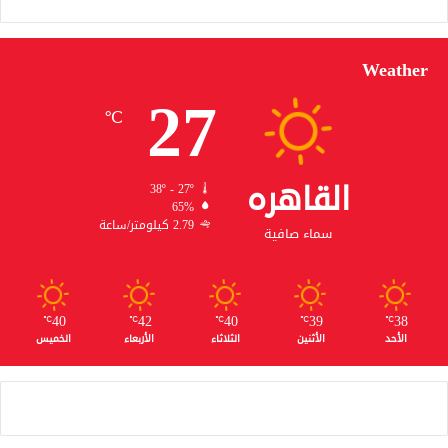
Weather
27
℃
القاهره
38º - 27º
65%
2.79 كيلومتر/ساعة
سماء صافية
40
42
40
39
38
℃
℃
℃
℃
℃
الأحد
الأثنين
الثلاثاء
الأربعاء
الخميس