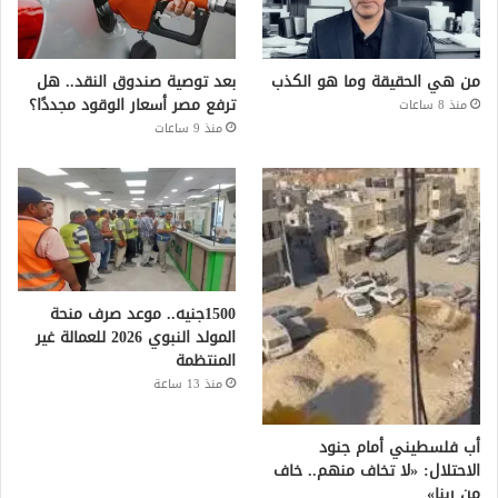
من هي الحقيقة وما هو الكذب
بعد توصية صندوق النقد.. هل
ترفع مصر أسعار الوقود مجددًا؟
منذ 8 ساعات
منذ 9 ساعات
1500جنيه.. موعد صرف منحة
المولد النبوي 2026 للعمالة غير
المنتظمة
منذ 13 ساعة
أب فلسطيني أمام جنود
الاحتلال: «لا تخاف منهم.. خاف
من ربنا»