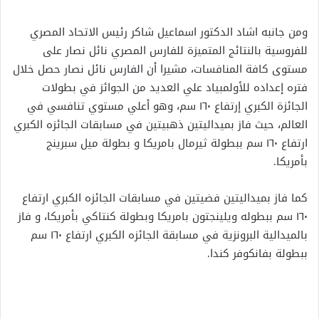
ومن جانبه اشاد الدكتور اسماعيل شاكر رئيس الاتحاد المصري
للفروسية بالنتائج المتميزة للفارس المصري نائل نصار على
مستوى كافة المنافسات، مشيرا أن الفارس نائل نصار حصل خلال
فتره إعداده للأولمبياد علي العديد من الجوائز في بطولات
الجائزة الكبري إرتفاع ١٦٠ سم، وهو أعلي مستوي تنافسي في
العالم، حيث فاز بميداليتين ذهبيتين في مسابقات الجائزه الكبري
ارتفاع ١٦٠ سم ببطولة ثيرمال بامريكا و بطولة ميل سبرينج
بأمريكا.
كما فاز بميداليتين فضيتين في مسابقات الجائزه الكبري ارتفاع
١٦٠ سم ببطوله ويلينجتون بامريكا وبطولة كنتاكي بأمريكا، و فاز
بالميدالية البرونزية في مسابقة الجائزه الكبري ارتفاع ١٦٠ سم
ببطولة بفانكوفر كندا.