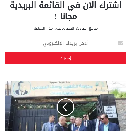
اشترك الان في القائمة البريدية
مجانا !
موقع النيل ٢٤ الحصري علي مدار الساعة
أ
د
خ
ل
ب
ر
ي
د
ك
ا
ل
إ
ل
ك
ت