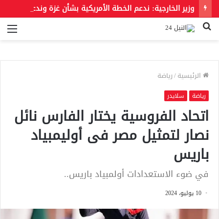
وزير الخارجية: ندعم الخطة الأمريكية بشأن غزة وندعو للحفاظ على الهوية العربية للقدس الشرقية
بحث
الق
عن
الرئيسية
/
رياضة
رياضة
سلايدر
اتحاد الفروسية يختار الفارس نائل
نصار لتمثيل مصر فى أوليمبياد
باريس
في ضوء الاستعدادات أولمبياد باريس..
10 يوليو، 2024