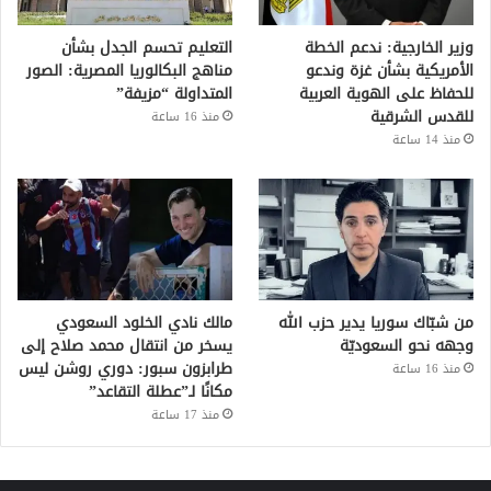
وزير الخارجية: ندعم الخطة
التعليم تحسم الجدل بشأن
الأمريكية بشأن غزة وندعو
مناهج البكالوريا المصرية: الصور
للحفاظ على الهوية العربية
المتداولة “مزيفة”
للقدس الشرقية
منذ 16 ساعة
منذ 14 ساعة
من شبّاك سوريا يدير حزب الله
مالك نادي الخلود السعودي
وجهه نحو السعوديّة
يسخر من انتقال محمد صلاح إلى
طرابزون سبور: دوري روشن ليس
منذ 16 ساعة
مكانًا لـ”عطلة التقاعد”
منذ 17 ساعة