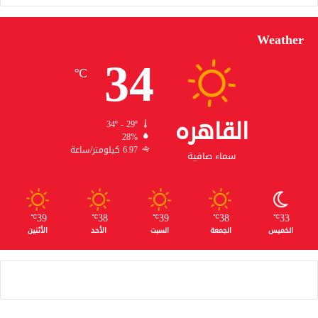
Weather
34
℃
القاهره
34º - 29º
28%
6.97 كيلومتر/ساعة
سماء صافية
39
38
39
38
33
℃
℃
℃
℃
℃
الخميس
الجمعة
السبت
الأحد
الأثنين