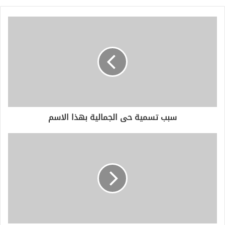
ي
د
ك
ا
ل
إ
ل
ك
ت
ر
و
سبب تسمية حى الجمالية بهذا الاسم
ن
ي