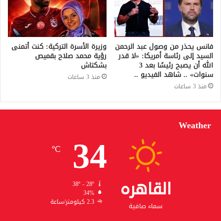
فانس يحذر من وصول عبد الرحمن
وزيرة الأسرة التركية: كنت أتمنى
السيد إلى رئاسة أمريكا: «لا قدر
رؤية محمد صلاح بقميص
الله أن يصبح رئيسًا بعد 3
بشكتاش
سنوات» .. شاهد الفيديو ..
منذ 3 ساعات
منذ 3 ساعات
Weather
34
℃
القاهره
38º - 28º
34%
2.3 كيلومتر/ساعة
سماء صافية