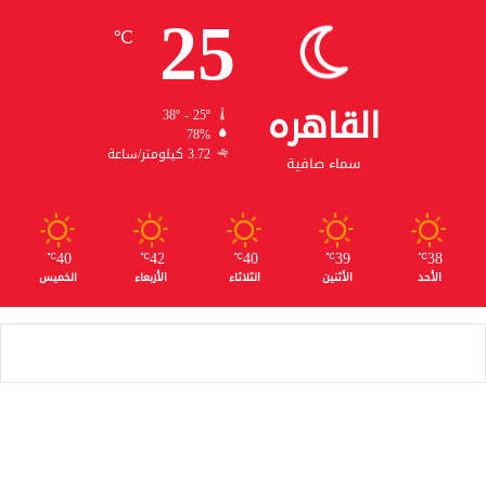
25
℃
القاهره
38º - 25º
78%
3.72 كيلومتر/ساعة
سماء صافية
40
42
40
39
38
℃
℃
℃
℃
℃
الأحد
الأثنين
الثلاثاء
الأربعاء
الخميس