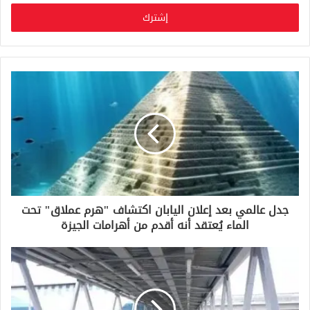
خ
ل
ب
ر
ي
د
ك
ا
ل
إ
ل
ك
ت
ر
و
جدل عالمي بعد إعلان اليابان اكتشاف "هرم عملاق" تحت
ن
الماء يُعتقد أنه أقدم من أهرامات الجيزة
ي