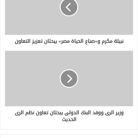
ل
إ
ل
ك
ت
ر
و
نبيلة مكرم و«صناع الحياة مصر» يبحثان تعزيز التعاون
ن
ي
وزير الرى ووفد البنك الدولى يبحثان تعاون نظم الرى
الحديث