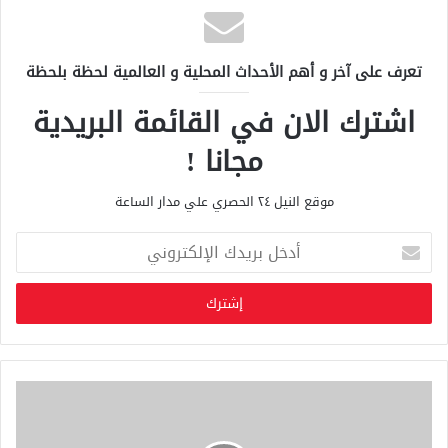
تعرف على آخر و أهم الأحداث المحلية و العالمية لحظة بلحظة
اشترك الان في القائمة البريدية
مجانا !
موقع النيل ٢٤ الحصري علي مدار الساعة
أ
د
خ
ل
ب
ر
ي
د
ك
ا