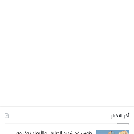
أخر الاخبار
طقس غدٍ شديد الحرارة.. والأرصاد تحذر من