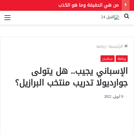
من هي الحقيقة وما هو الكذب
بحث
الق
عن
الرئيسية
/
رياضة
رياضة
سلايدر
الإسباني يجيب.. هل يتولى
جوارديولا تدريب منتخب البرازيل؟
9 أبريل، 2022