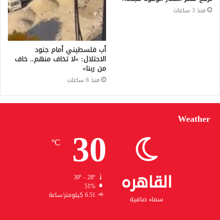
منذ 3 ساعات
أب فلسطيني أمام جنود
الاحتلال: «لا تخاف منهم.. خاف
من ربنا»
منذ 6 ساعات
Weather
30
℃
القاهره
30º - 28º
51%
6.51 كيلومتر/ساعة
سماء صافية