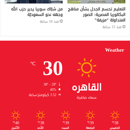
التعليم تحسم الجدل بشأن مناهج
من شبّاك سوريا يدير حزب الله
البكالوريا المصرية: الصور
وجهه نحو السعوديّة
المتداولة “مزيفة”
منذ 16 ساعة
منذ 15 ساعة
Weather
30
℃
القاهره
38º - 29º
40%
3.52 كيلومتر/ساعة
سماء صافية
40
38
39
39
38
℃
℃
℃
℃
℃
الخميس
الجمعة
السبت
الأحد
الأثنين