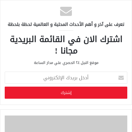
تعرف على آخر و أهم الأحداث المحلية و العالمية لحظة بلحظة
اشترك الان في القائمة البريدية
مجانا !
موقع النيل ٢٤ الحصري علي مدار الساعة
أ
د
خ
ل
ب
ر
ي
د
ك
ا