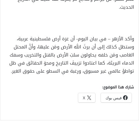
الحديث.
وأكد الأزهر – في بيان اليوم- أن غزة أرض فلسطينية عربية،
وستظل كذلك إلى أن يرثَ الله الأرض ومَن عليها، وأنَّ المحتل
الغاصب ومَن خلفه يحاولون سلبَ الأرض بالقتل والتخريب وسفك
الدماء البريئة، كما اعتادوا تزييفَ التاريخ ومحوَ الحقائق في ظل
تواطؤ عالمي غير مسبوق، ورغبة في السطو على حقوق الغير.
شارك هذا الموضوع:
فيس بوك
X