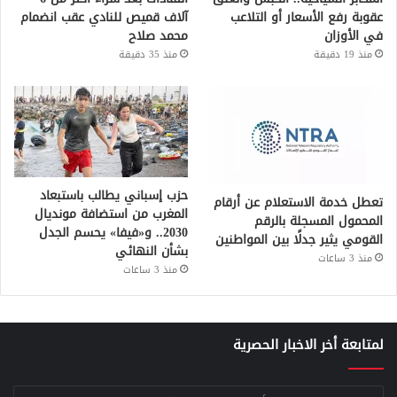
عقوبة رفع الأسعار أو التلاعب
آلاف قميص للنادي عقب انضمام
في الأوزان
محمد صلاح
منذ 19 دقيقة
منذ 35 دقيقة
حزب إسباني يطالب باستبعاد
تعطل خدمة الاستعلام عن أرقام
المغرب من استضافة مونديال
المحمول المسجلة بالرقم
2030.. و«فيفا» يحسم الجدل
القومي يثير جدلًا بين المواطنين
بشأن النهائي
منذ 3 ساعات
منذ 3 ساعات
لمتابعة أخر الاخبار الحصرية
أدخل