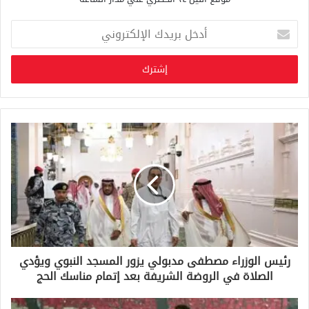
أ
د
خ
ل
ب
ر
ي
د
ك
ا
ل
إ
ل
ك
ت
ر
و
رئيس الوزراء مصطفى مدبولي يزور المسجد النبوي ويؤدي
ن
الصلاة في الروضة الشريفة بعد إتمام مناسك الحج
ي