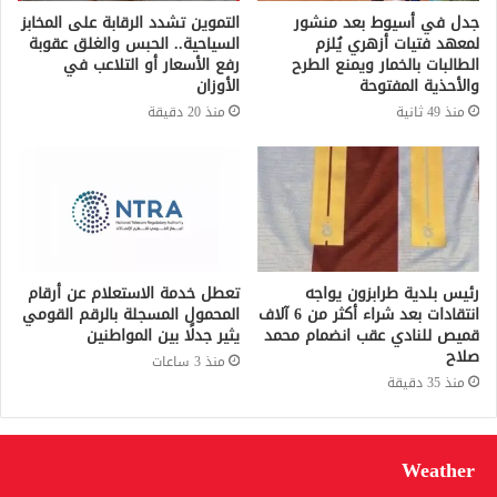
جدل في أسيوط بعد منشور
التموين تشدد الرقابة على المخابز
لمعهد فتيات أزهري يُلزم
السياحية.. الحبس والغلق عقوبة
الطالبات بالخمار ويمنع الطرح
رفع الأسعار أو التلاعب في
والأحذية المفتوحة
الأوزان
منذ 49 ثانية
منذ 20 دقيقة
رئيس بلدية طرابزون يواجه
تعطل خدمة الاستعلام عن أرقام
انتقادات بعد شراء أكثر من 6 آلاف
المحمول المسجلة بالرقم القومي
قميص للنادي عقب انضمام محمد
يثير جدلًا بين المواطنين
صلاح
منذ 3 ساعات
منذ 35 دقيقة
Weather