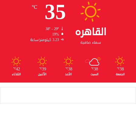
35
℃
القاهره
38º - 29º
19%
3.23 كيلومتر/ساعة
سماء صافية
42
39
38
38
38
℃
℃
℃
℃
℃
الجمعة
السبت
الأحد
الأثنين
الثلاثاء