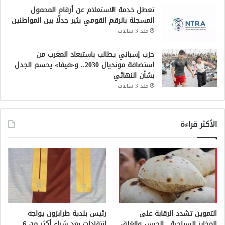
تعطل خدمة الاستعلام عن أرقام المحمول
المسجلة بالرقم القومي يثير جدلًا بين المواطنين
منذ 3 ساعات
حزب إسباني يطالب باستبعاد المغرب من
استضافة مونديال 2030.. و«فيفا» يحسم الجدل
بشأن النهائي
منذ 3 ساعات
الأكثر قراءة
التموين تشدد الرقابة على
رئيس بلدية طرابزون يواجه
المخابز السياحية.. الحبس والغلق
انتقادات بعد شراء أكثر من 6