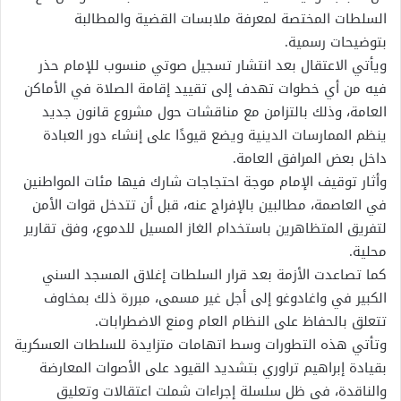
السلطات المختصة لمعرفة ملابسات القضية والمطالبة
بتوضيحات رسمية.
ويأتي الاعتقال بعد انتشار تسجيل صوتي منسوب للإمام حذر
فيه من أي خطوات تهدف إلى تقييد إقامة الصلاة في الأماكن
العامة، وذلك بالتزامن مع مناقشات حول مشروع قانون جديد
ينظم الممارسات الدينية ويضع قيودًا على إنشاء دور العبادة
داخل بعض المرافق العامة.
وأثار توقيف الإمام موجة احتجاجات شارك فيها مئات المواطنين
في العاصمة، مطالبين بالإفراج عنه، قبل أن تتدخل قوات الأمن
لتفريق المتظاهرين باستخدام الغاز المسيل للدموع، وفق تقارير
محلية.
كما تصاعدت الأزمة بعد قرار السلطات إغلاق المسجد السني
الكبير في واغادوغو إلى أجل غير مسمى، مبررة ذلك بمخاوف
تتعلق بالحفاظ على النظام العام ومنع الاضطرابات.
وتأتي هذه التطورات وسط اتهامات متزايدة للسلطات العسكرية
بقيادة إبراهيم تراوري بتشديد القيود على الأصوات المعارضة
والناقدة، في ظل سلسلة إجراءات شملت اعتقالات وتعليق