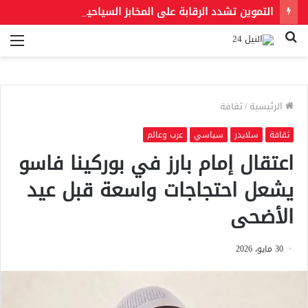
التموين تشدد الرقابة على المخابز السياحية.. الحبس والغلق عقوبة رفع الأسعار أو التلاعب في الأوزان
بحث
الق
عن
الرئيسية
/
ثقافة
ثقافة
سلايدر
سياسي
عرب وعالم
اعتقال إمام بارز في بوركينا فاسو
يشعل احتجاجات واسعة قبل عيد
الأضحى
30 مايو، 2026