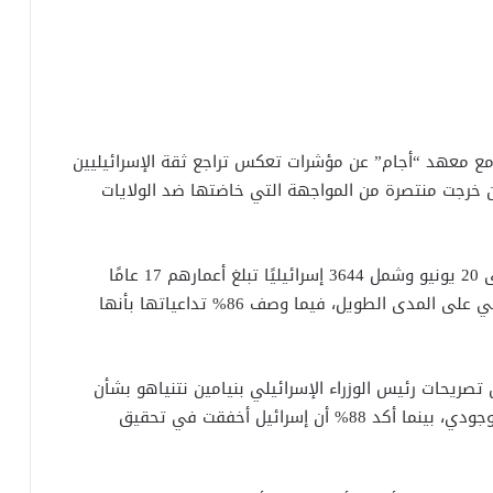
 مع معهد “أجام” عن مؤشرات تعكس تراجع ثقة الإسرائيليين
ن المشاركين أن إيران خرجت منتصرة من المواجهة التي خاضتها ضد الولايات
وأظهر الاستطلاع، الذي أُجري خلال الفترة من 17 إلى 20 يونيو وشمل 3644 إسرائيليًا تبلغ أعمارهم 17 عامًا
فأكثر، أن 83% يرون أن الحرب أضعفت الأمن الإسرائيلي على المدى الطويل، فيما وصف 86% تداعياتها بأنها
كين لا يصدقون تصريحات رئيس الوزراء الإسرائيلي بنيامين نتنياهو بشأن
تحقيق إسرائيل مكاسب كبيرة والقضاء على تهديد وجودي، بينما أكد 88% أن إسرائيل أخفقت في تحقيق