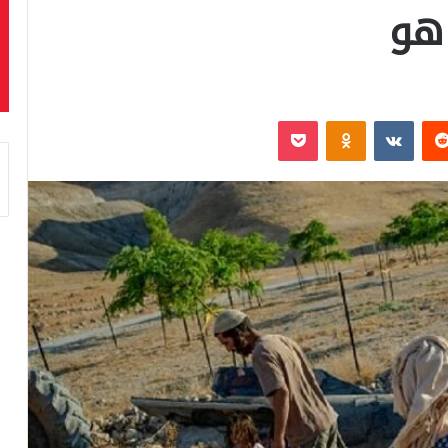
اهو
‏Reddit
‏VKontakte
Odnoklassniki
بوكيت