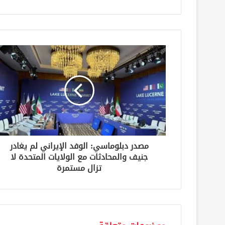
ب
ر
ي
د
ك
ا
ل
إ
ل
ك
ت
ر
و
ن
مصدر دبلوماسي: الوفد الإيراني لم يغادر
ي
جنيف والمحادثات مع الولايات المتحدة لا
تزال مستمرة