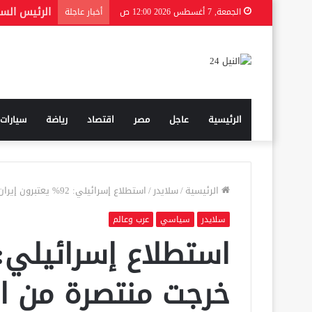
الجمعة, 7 أغسطس 2026 12:00 ص
أخبار عاجلة
الرئيسية
عاجل
مصر
اقتصاد
رياضة
سيارات
الرئيسية
/
سلايدر
/
استطلاع إسرائيلي: 92% يعتبرون إيران خرجت منتصرة من الحرب.. و73% لا يصدقون رواية نتنياهو
سلايدر
سياسي
عرب وعالم