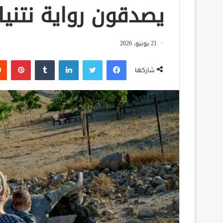
يصدقون رواية نتني
21 يونيو، 2026
فيسبوك
تويتر
لينكدإن
‏Tumblr
بينتيريست
شاركها