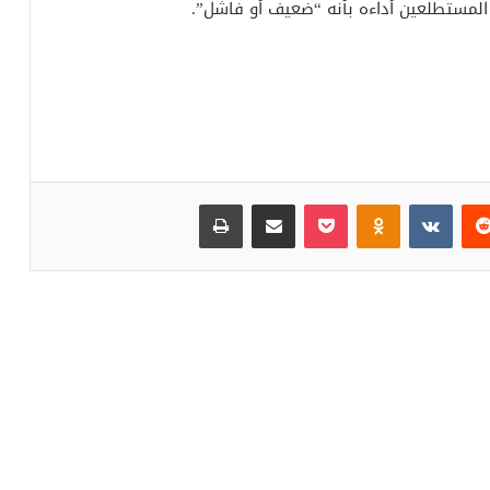
‏Reddit
‏VKontakte
Odnoklassniki
بوكيت
مشاركة عبر البريد
طباعة