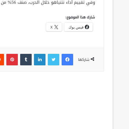
وفي تقييم أداء نتنياهو خلال الحرب، صنف 56% من المستطلعين أداءه بأنه “ضعيف أو فاشل”.
شارك هذا الموضوع:
فيس بوك
X
فيسبوك
تويتر
لينكدإن
‏Tumblr
بينتيريست
شاركها