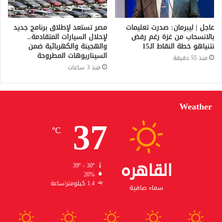
عاجل | ليبرمان: صدرت تعليمات
مصر تستعد لإطلاق برنامج جديد
بالانسحاب من غزة رغم رفض
لإحلال السيارات المتقادمة..
نتنياهو خطة النقاط الـ15
والهجينة والكهربائية ضمن
السيناريوهات المطروحة
منذ 55 دقيقة
منذ 3 ساعات
Weather
37
℃
القاهره
39º - 30º
20%
1.4 كيلومتر/ساعة
سماء صافية