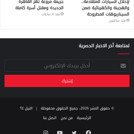
لإحلال السيارات المتقادمة..
جريمة مروعة تهز القاهرة
والهجينة والكهربائية ضمن
الجديدة ومقتل أسرة كاملة
السيناريوهات المطروحة
منذ 4 ساعات
منذ ساعتين
لمتابعة أخر الاخبار الحصرية
أدخل
بريدك
الإلكتروني
© حقوق النشر 2026، جميع الحقوق محفوظة |
النيل ٢٤
الرئيسية
من نحن
اتصل بنا
فيسبوك
تويتر
يوتيوب
انستقرام