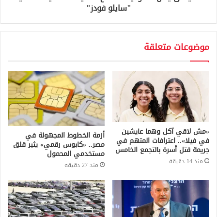
"سايلو فودز"
موضوعات متعلقة
«مش لاقي آكل وهما عايشين
أزمة الخطوط المجهولة في
في فيلا».. اعترافات المتهم في
مصر.. «كابوس رقمي» يثير قلق
جريمة قتل أسرة بالتجمع الخامس
مستخدمي المحمول
منذ 14 دقيقة
منذ 27 دقيقة