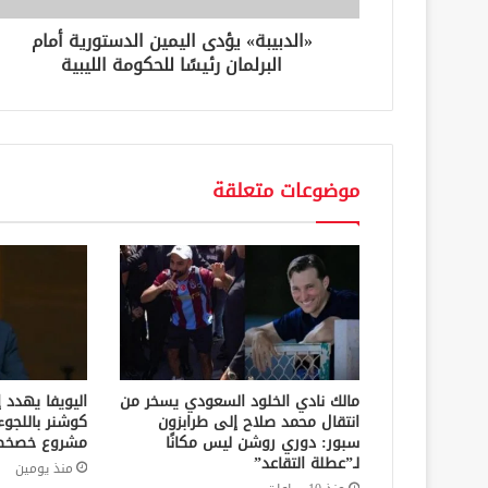
ن
«الدبيبة» يؤدى اليمين الدستورية أمام
ي
البرلمان رئيسًا للحكومة الليبية
موضوعات متعلقة
مالك نادي الخلود السعودي يسخر من
اليويفا يهدد 
انتقال محمد صلاح إلى طرابزون
كوشنر باللجوء
سبور: دوري روشن ليس مكانًا
مشروع خصخصة
لـ”عطلة التقاعد”
منذ يومين