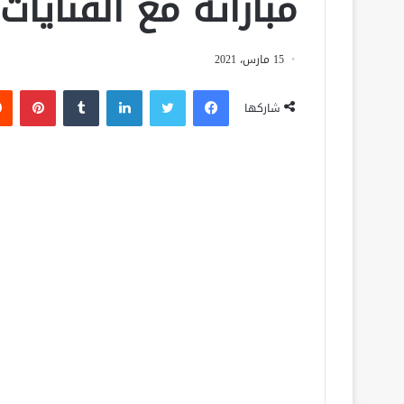
مباراته مع القنايات
15 مارس، 2021
فيسبوك
تويتر
لينكدإن
‏Tumblr
بينتيريست
شاركها