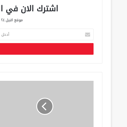
اشترك الان في الق
موقع النيل ٢٤ الحصري علي مدار الساعة
أ
د
خ
ل
ب
ر
ي
د
ك
ا
ل
إ
ل
ك
ت
ر
و