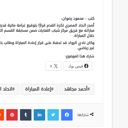
كتب – محمود رضوان:
أصدر اتحاد المصري لكرة القدم قرارًا بتوقيع غرامة مالية قد
مباراته مع فريق مركز شباب القنايات ضمن مسابقة القسم الث
خلال المباراة.
غير رياضي.
شارك هذا الموضوع:
فيس بوك
X
أحمد مجاهد
إعادة المباراة
اتحاد ا
فيسبوك
تويتر
لينكدإن
‏Tumblr
بينتيريست
شاركها