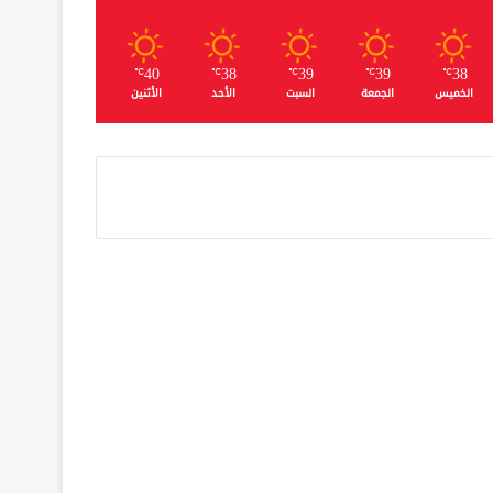
40
38
39
39
38
℃
℃
℃
℃
℃
الخميس
الجمعة
السبت
الأحد
الأثنين