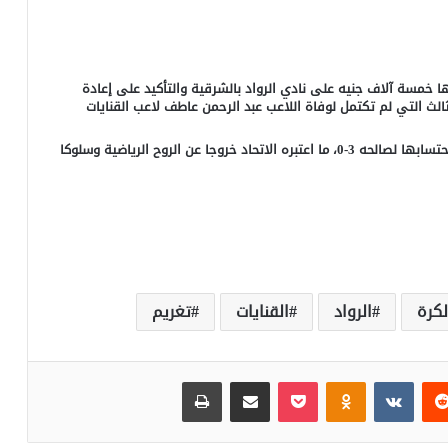
رها خمسة آلاف جنيه على نادي الرواد بالشرقية والتأكيد على إعادة
الث التي لم تكتمل لوفاة اللاعب عبد الرحمن عاطف لاعب القنايات
وكان نادي الرواد قد تحفظ على قرار إعادة المباراة وطالب باحتسابها لصالحه 3-0، ما اعتبره الاتحاد خروجا عن الروح الرياضية وسلوكا
لكرة
الرواد
القنايات
تغريم
‏Reddit
‏VKontakte
Odnoklassniki
بوكيت
مشاركة عبر البريد
طباعة