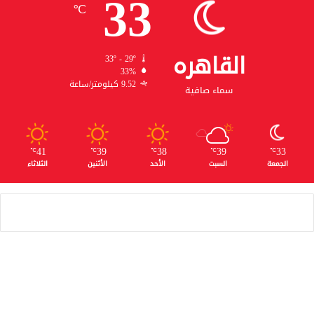
33
℃
القاهره
33º - 29º
33%
9.52 كيلومتر/ساعة
سماء صافية
41
39
38
39
33
℃
℃
℃
℃
℃
الجمعة
السبت
الأحد
الأثنين
الثلاثاء