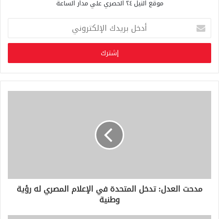
موقع النيل ٢٤ الحصري علي مدار الساعة
أ
د
خ
ل
ب
ر
ي
د
ك
ا
ل
إ
ل
ك
ت
ر
و
مدحت العدل: تدخل المتحدة في الإعلام المصري له رؤية
ن
وطنية
ي