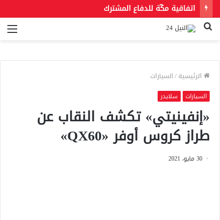
اتفاقية مكّة للدفاع المشترك
بحث
الق
عن
الرئيسية
/
السيارات
السيارات
سلايدر
«إنفينيتي» تكشف النقاب عن
طراز كروس أوفر «QX60»
30 مايو، 2021