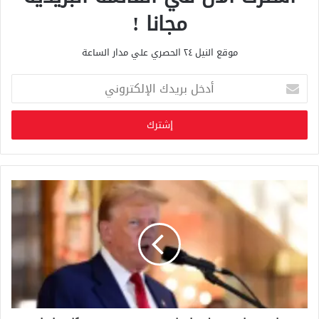
مجانا !
موقع النيل ٢٤ الحصري علي مدار الساعة
أ
د
خ
ل
ب
ر
ي
د
ك
ا
ل
إ
ل
ك
ت
ر