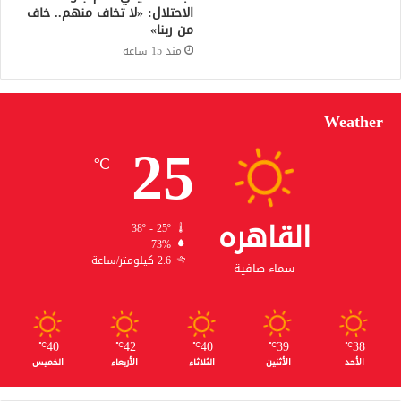
الاحتلال: «لا تخاف منهم.. خاف
من ربنا»
منذ 15 ساعة
Weather
25
℃
القاهره
38º - 25º
73%
2.6 كيلومتر/ساعة
سماء صافية
40
42
40
39
38
℃
℃
℃
℃
℃
الأحد
الأثنين
الثلاثاء
الأربعاء
الخميس