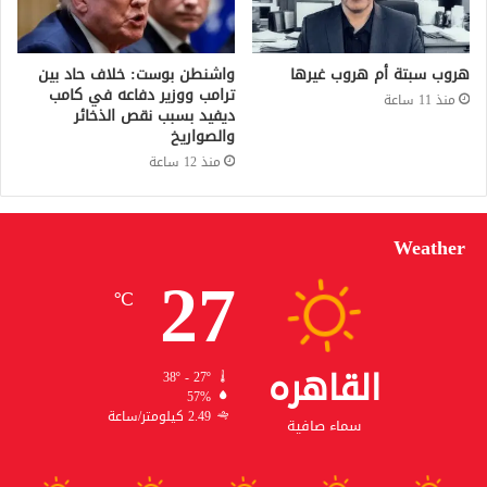
هروب سبتة أم هروب غيرها
واشنطن بوست: خلاف حاد بين
ترامب ووزير دفاعه في كامب
منذ 11 ساعة
ديفيد بسبب نقص الذخائر
والصواريخ
منذ 12 ساعة
Weather
27
℃
القاهره
38º - 27º
57%
2.49 كيلومتر/ساعة
سماء صافية