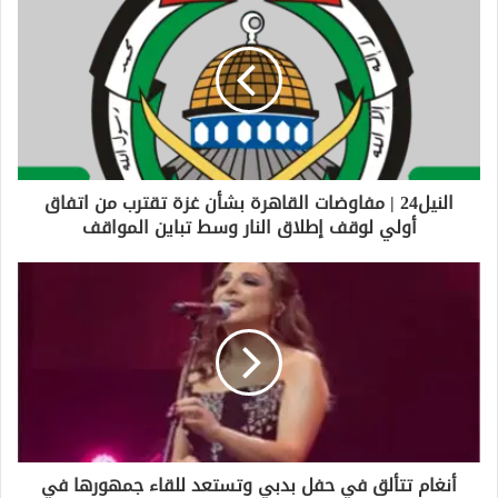
ك
ا
ل
إ
ل
ك
ت
ر
و
النيل24 | مفاوضات القاهرة بشأن غزة تقترب من اتفاق
ن
أولي لوقف إطلاق النار وسط تباين المواقف
ي
أنغام تتألق في حفل بدبي وتستعد للقاء جمهورها في