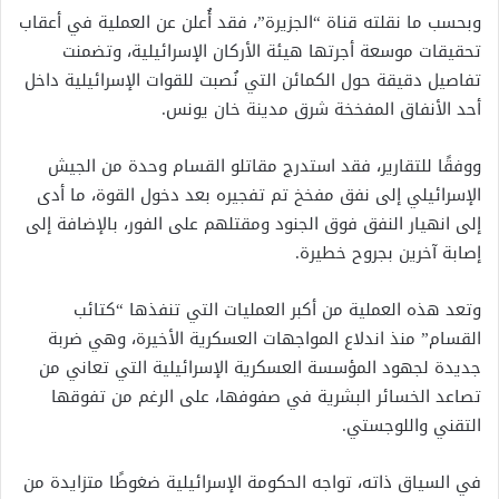
وبحسب ما نقلته قناة “الجزيرة”، فقد أُعلن عن العملية في أعقاب
تحقيقات موسعة أجرتها هيئة الأركان الإسرائيلية، وتضمنت
تفاصيل دقيقة حول الكمائن التي نُصبت للقوات الإسرائيلية داخل
أحد الأنفاق المفخخة شرق مدينة خان يونس.
ووفقًا للتقارير، فقد استدرج مقاتلو القسام وحدة من الجيش
الإسرائيلي إلى نفق مفخخ تم تفجيره بعد دخول القوة، ما أدى
إلى انهيار النفق فوق الجنود ومقتلهم على الفور، بالإضافة إلى
إصابة آخرين بجروح خطيرة.
وتعد هذه العملية من أكبر العمليات التي تنفذها “كتائب
القسام” منذ اندلاع المواجهات العسكرية الأخيرة، وهي ضربة
جديدة لجهود المؤسسة العسكرية الإسرائيلية التي تعاني من
تصاعد الخسائر البشرية في صفوفها، على الرغم من تفوقها
التقني واللوجستي.
في السياق ذاته، تواجه الحكومة الإسرائيلية ضغوطًا متزايدة من