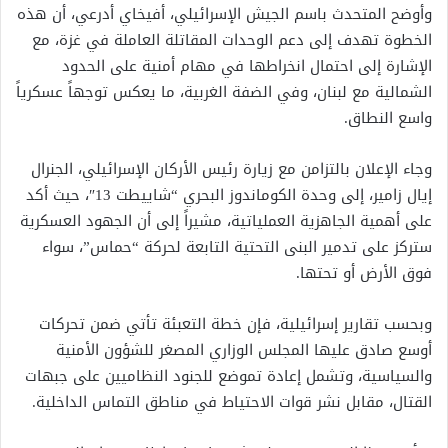
وأوضح المتحدث باسم الجيش الإسرائيلي، أفيخاي أدرعي، أن هذه
الخطوة تهدف إلى دعم الوحدات المقاتلة العاملة في غزة، مع
الإشارة إلى احتمال انخراطها في مهام أمنية على الحدود
الشمالية مع لبنان، وفي الضفة الغربية، ما يعكس توجهاً عسكرياً
واسع النطاق.
وجاء الإعلان بالتزامن مع زيارة رئيس الأركان الإسرائيلي، الجنرال
إيال زامير، إلى وحدة الكوماندوز البحري “شاييطت 13″، حيث أكد
على أهمية الجاهزية العملياتية، مشيراً إلى أن الجهود العسكرية
ستركز على تدمير البنى التحتية التابعة لحركة “حماس”، سواء
فوق الأرض أو تحتها.
وبحسب تقارير إسرائيلية، فإن خطة التعبئة تأتي ضمن تحركات
أوسع صادق عليها المجلس الوزاري المصغر للشؤون الأمنية
والسياسية، وتشمل إعادة تموضع للجنود النظاميين على جبهات
القتال، مقابل نشر قوات الاحتياط في مناطق التماس الداخلية.