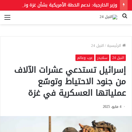
وزير الخارجية: ندعم الخطة الأمريكية بشأن غزة وندعو للحفاظ على الهوية العربية للقدس الشرقية
بحث
الق
عن
الرئيسية
/
النيل 24
النيل 24
سلايدر
عرب وعالم
إسرائيل تستدعي عشرات الآلاف
من جنود الاحتياط وتوسّع
عملياتها العسكرية في غزة
4 مايو، 2025