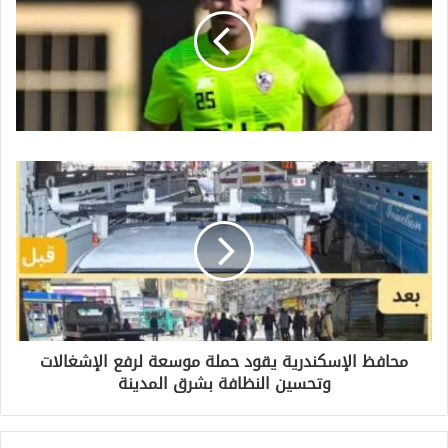
ا
ل
إ
ل
ك
ت
ر
و
ن
ي
محافظ الإسكندرية يقود حملة موسعة لرفع الإشغالات
وتحسين النظافة بشرق المدينة