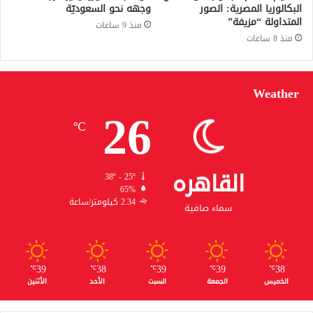
البكالوريا المصرية: الصور
وجهه نحو السعوديّة
المتداولة “مزيفة”
منذ 9 ساعات
منذ 8 ساعات
Weather
26
℃
القاهره
38º - 25º
65%
2.34 كيلومتر/ساعة
سماء صافية
39
38
39
39
38
℃
℃
℃
℃
℃
الخميس
الجمعة
السبت
الأحد
الأثنين