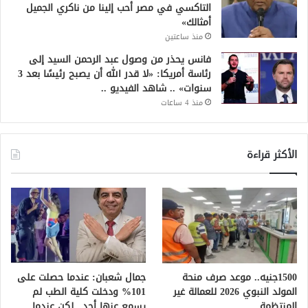
التاكسي في مصر أحب إلينا من ناكري الجميل
أمثالك»
منذ ساعتين
فانس يحذر من وصول عبد الرحمن السيد إلى
رئاسة أمريكا: «لا قدر الله أن يصبح رئيسًا بعد 3
سنوات» .. شاهد الفيديو ..
منذ 4 ساعات
الأكثر قراءة
1500جنيه.. موعد صرف منحة
جمال شعبان: عندما حصلت على
المولد النبوي 2026 للعمالة غير
101% ودخلت كلية الطب لم
المنتظمة
يسمع عنها أحد.. لكن عندما