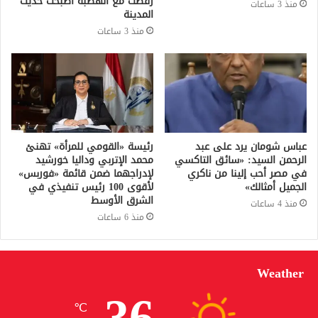
رقصت مع الهضبة أصبحت حديث
منذ 3 ساعات
المدينة
منذ 3 ساعات
عباس شومان يرد على عبد
رئيسة «القومي للمرأة» تهنئ
الرحمن السيد: «سائق التاكسي
محمد الإتربي وداليا خورشيد
في مصر أحب إلينا من ناكري
لإدراجهما ضمن قائمة «فوربس»
الجميل أمثالك»
لأقوى 100 رئيس تنفيذي في
الشرق الأوسط
منذ 4 ساعات
منذ 6 ساعات
Weather
36
℃