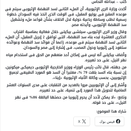
كتب – عبدالله النحاس
أكدت وزارة الرى الإثيوبية، أن الملء الثانى لسد النهضة الإثيوبى سيتم فى
موعده المقرر فى يوليو المقبل، فى الوقت الذى اتخذ فيه السودان خطوة
رسمية لطلب وساطة رباعية دولية لحل الخلاف بشأن قواعد ملء وتشغيل
سد النهضة الإثيوبى، وأيدته مصر.
وقال وزير الرى الإثيوبى، سيلشى بيكيلى خلال فعالية بمناسبة اقتراب
الذكرى العاشرة لبدء بناء سد النهضة، التى توافق 2 إبريل المقبل، أن الملء
الثانى لسد النهضة سيتم فى موعده، زاعما أن فوائد سد النهضة وعوائده
ستعود إلى إثيوبيا ودول المصب، فى إشارة إلى مصر والسودان.
وأضاف بيكيلى أنه ليس فى إمكان أحد منعهم من الحق فى استخدام مياه
نهر النيل، على حد تعبيره.
من جهته، قال نائب رئيس الوزراء ووزير الخارجية الإثيوبى ديميكى ميكونين،
إن نسبة بناء السد بلغت 79 %، معتبرا أن السد هو المورد الطبيعى لجميع
الإثيوبيين، بحسب وكالة الأنباء الإثيوبية «إينا».
وأشار إلى أن الإثيوبيين مروا بالعديد من التقلبات على مدى السنوات العشر
الماضية لتحويل هذا المورد إلى تنمية، على حد تعبيره.
وتابع: «لا يمكن لأحد أن يحرم إثيوبيا من حصتها البالغة 86% فى نهر
النيل»، على حد قوله.
شارك هذا الموضوع:
فيس بوك
X