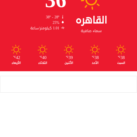
القاهره
38º - 28º
25%
1.01 كيلومتر/ساعة
سماء صافية
42
40
39
38
38
℃
℃
℃
℃
℃
السبت
الأحد
الأثنين
الثلاثاء
الأربعاء