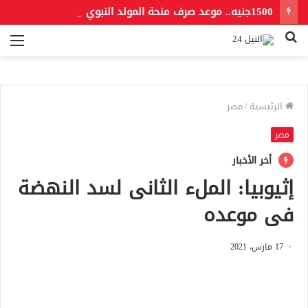
1500جنيه.. موعد صرف منحة المولد النبوي 2026 للعمالة غير المنتظمة
بحث
الق
عن
الرئيسية
/
مصر
مصر
أخر الأخبار
إثيوبيا: الملء الثانى لسد النهضة
فى موعده
17 مارس، 2021