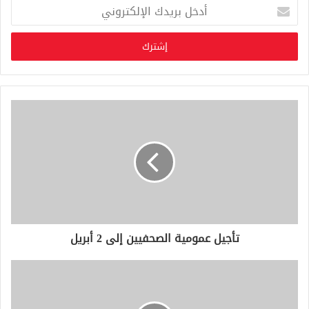
أ
د
خ
ل
ب
ر
ي
د
ك
ا
ل
إ
ل
ك
ت
ر
و
تأجيل عمومية الصحفيين إلى 2 أبريل
ن
ي